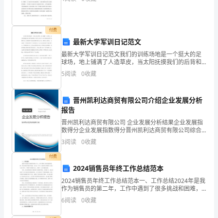
的
整
付费
体
最新大学军训日记范文
运
最新大学军训日记范文我们的训练场地是一个挺大的足
球场，地上铺满了人造草皮，当太阳抚摸我们的后背和
营
脸颊时，那些无法进行光合作用的草皮便开始慢慢升
5
阅读
0
收藏
温，蒸腾的热气渐渐由脚贯穿我们全身。教官很心疼我
和
们，当训练
晋州凯利达商贸有限公司介绍企业发展分析
管
报告
理，
晋州凯利达商贸有限公司 企业发展分析结果企业发展指
数得分企业发展指数得分晋州凯利达商贸有限公司综合
安
得分说明：企业发展指数根据企业规模、企业创新、企
3
阅读
0
收藏
业风险、企业活力四个维度对企业发展情况进行评价。
全
该企
付费
2024销售员年终工作总结范本
工
2024销售员年终工作总结范本一、工作总结2024年是我
作
作为销售员的第二年，工作中遇到了很多挑战和困难，
但也有很多收获和成就。在过去一年中，我始终以积极
6
阅读
0
收藏
是
的心态投入到工作中，不断学习和提升自己，取得了一