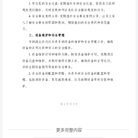
职
责
法、安全操作程序、应急处理等。
随
着
社
会
全。
的
不
断
发
展
和
更多完整内容
进