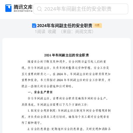
2024
2024年车间副主任的安全职责
年
2024年车间副主任的安全职责
付费
车
1
阅读
收藏
（
来自
：
尚阅文库
）
间
副
主
任
的
安
全