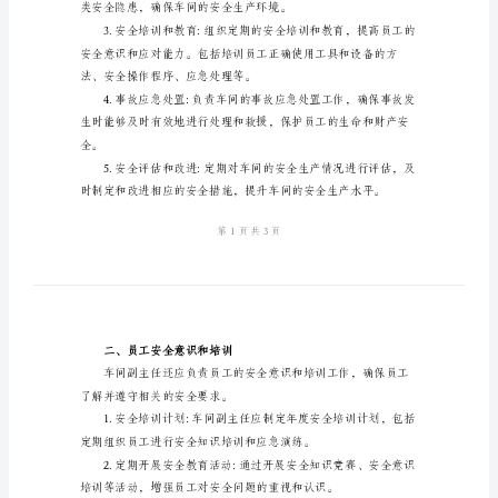
职
责
2024
一、安全生产责任
年
车
间
副
主
任
所了解和遵守。
的
安
全