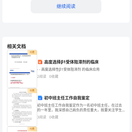
继续阅读
步，
安
全
二、员工安全意识和培训
问
相关文档
题
了解并遵守相关的安全要求。
付费
日
高度选择β1受体阻滞剂的临床
益
- - 高度选择性β1受体阻滞剂 的临床应用
2
阅读
0
收藏
引
起
付费
初中班主任工作自我鉴定
人
初中班主任工作自我鉴定作为一名初中班主任，在过去
们
的一年里，我深感自己肩负的责任重大，既要关注学生
的学业发展，又要关心他们的身心健康。在这个过程
3
阅读
0
收藏
的
中，我不断反思自己的工作，努力提高自己的专业水平
和教育能力
重
付费