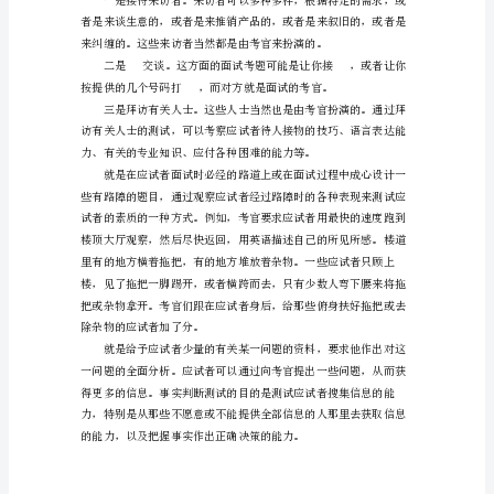
试
指
南
管。
怪
异
的
面
试
招
聘
方
式
总