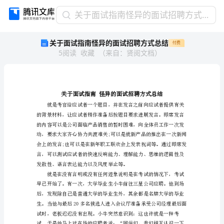
关
关于面试指南怪异的面试招聘方式总结
于
关于面试指南怪异的面试招聘方式总结
付费
面
5
阅读
收藏
（
来自
：
贤阅文档
）
试
指
南
怪
异
的
面