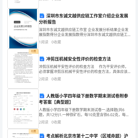
“神童”。早年丧父，家境穷困。龙朔初，道王李
有
深圳市东诚文越供应链工作室介绍企业发展
关
分析报告
的
深圳市东诚文越供应链工作室 企业发展分析结果企业发
展指数得分企业发展指数得分深圳市东诚文越供应链工
背
作室综合得分说明：企业发展指数根据企业规模、企业
1
阅读
0
收藏
创新、企业风险、企业活力四个维度对企业发展情况进
景
行评
付费
冲剪压机械安全性评价的检查方法
材
冲剪压机械平安性评价的检查方法 作为平安评价师，
料，
必须掌握冲剪压机械平安性评价的检查方法，具体应该
怎么操作，下面一起和来看看看吧! 冲剪压机械是机械
2
阅读
0
收藏
制造行业中不可缺少的设备。按压力大小可按300
让
应
人教版小学四年级下册数学期末测试卷附参
考答案【典型题】
试
人教版小学四年级下册数学期末测试卷一.选择题(共6
者
题，共12分)1.一种铁矿石，每10克里含铁6.02克，每克
铁矿石含铁______克，1000克这种铁矿石含铁______克。
2
阅读
0
收藏
（ ） A.6.0
稍
付费
考点解析北京市第十二中学（区域命题）沪