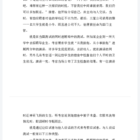
试
招
聘
方
式
总
结
关
于
面