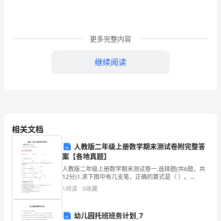
结
就
更多完整内容
是
继续阅读
考
官
情况时，眼泪顿时夺眶而出。
给
应
相关文档
测试一般有以下三种类型：
试
人教版二年级上册数学期末测试卷附完整答
案【各地真题】
者
人教版二年级上册数学期末测试卷一.选择题(共6题，共
一
12分)1.求下图中有几支笔，正确的算式是（ ）。
INCLUDEPICTURE \d "C:\\Users\\04\\AppData\\Loca
1
阅读
0
收藏
个
题
幼儿园托班班务计划_7