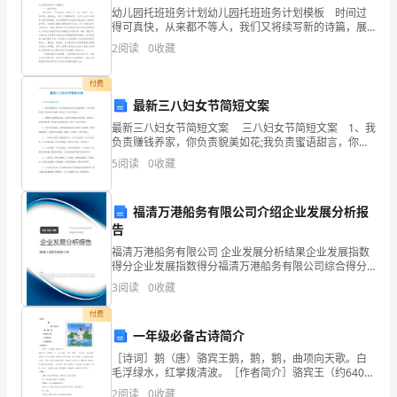
目，
幼儿园托班班务计划幼儿园托班班务计划模板 时间过
得可真快，从来都不等人，我们又将续写新的诗篇，展
开新的旅程，是时候写一份详细的计划了。计划怎么写
并
2
阅读
0
收藏
才不会流于形式呢？下面是小编为大家整理的幼儿园托
班班
在
付费
最新三八妇女节简短文案
发
最新三八妇女节简短文案 三八妇女节简短文案 1、我
言
负责赚钱养家，你负责貌美如花;我负责蜜语甜言，你负
责漂亮打扮;我负责送出祝福，你负责三八妇女节快乐!
5
阅读
0
收藏
之
2、高雅的人看背影就知道，奋进的人听脚步
前
福清万港船务有限公司介绍企业发展分析报
告
向
福清万港船务有限公司 企业发展分析结果企业发展指数
应
得分企业发展指数得分福清万港船务有限公司综合得分
说明：企业发展指数根据企业规模、企业创新、企业风
3
阅读
0
收藏
试
险、企业活力四个维度对企业发展情况进行评价。该企
业的
付费
者
一年级必备古诗简介
除杂物的应试者加了分。
提
［诗词］鹅（唐）骆宾王鹅，鹅，鹅，曲项向天歌。白
毛浮绿水，红掌拨清波。［作者简介］骆宾王（约640—
供
684以后）,婺州义乌（今属浙江）人。七岁 能诗，号称
2
阅读
0
收藏