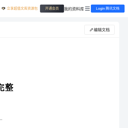
立享超值文库资源包
我的资料库
开通会员
Login 腾讯文档
编辑文档
____服务，乙方希望接受甲方的