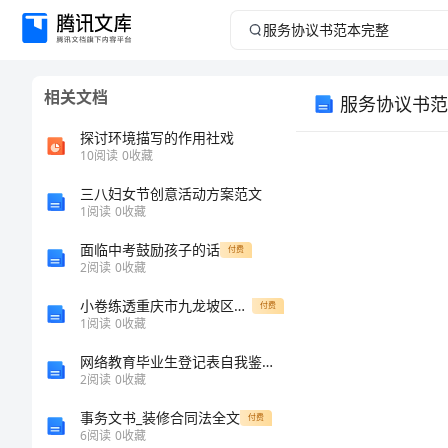
服
务
相关文档
服务协议书范
协
探讨环境描写的作用社戏
议
10
阅读
0
收藏
三八妇女节创意活动方案范文
书
1
阅读
0
收藏
范
面临中考鼓励孩子的话
付费
2
阅读
0
收藏
本
小卷练透重庆市九龙坡区物理北师大版八年级（下册）第七章运动和力章节测试试卷（含答案详解版）
付费
1
阅读
0
收藏
完
网络教育毕业生登记表自我鉴定_11
整
2
阅读
0
收藏
事务文书_装修合同法全文
付费
服
6
阅读
0
收藏