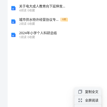
务
关于电大成人教育向下延伸发展的障碍与对策
4
阅读
0
收藏
协
服务协议：
城市供水特许经营协议专业版
议
付费
2
阅读
0
收藏
书
2024年小学个人科研总结
范
1
阅读
0
收藏
本
完
整
甲
方
（服
复制全文
务
全屏阅读
提