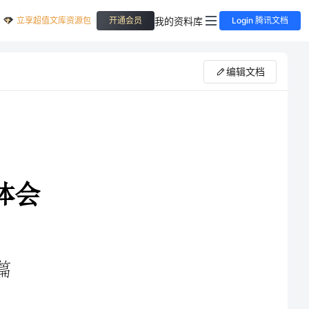
立享超值文库资源包
我的资料库
开通会员
Login 腾讯文档
编辑文档