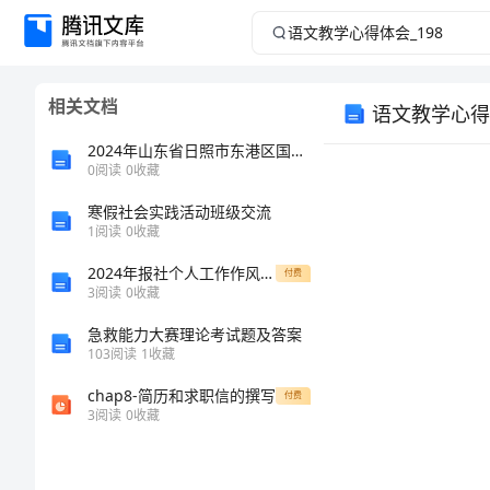
语
文
相关文档
语文教学心得体
教
2024年山东省日照市东港区国家电网招聘之文学哲学类考试题库精品【含答案】
学
0
阅读
0
收藏
寒假社会实践活动班级交流
心
1
阅读
0
收藏
得
2024年报社个人工作作风的自查报告
付费
3
阅读
0
收藏
体
急救能力大赛理论考试题及答案
103
阅读
1
收藏
会
chap8-简历和求职信的撰写
付费
_198
3
阅读
0
收藏
语