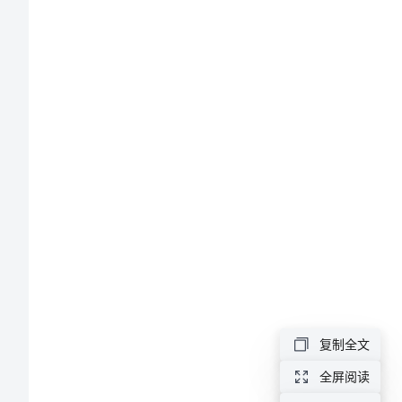
文
教
学
心
得
体
会
实
用
的
语
复制全文
文
全屏阅读
教