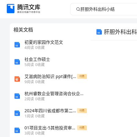
肝
胆
相关文档
肝胆外科出科
外
初夏的家园作文范文
科
4
阅读
0
收藏
社会工作硕士
出
5
阅读
0
收藏
科
艾滋病防治知识 ppt课件[精]
付费
9
阅读
0
收藏
小
杭州睿数企业管理咨询合伙企业（有限合伙）介绍企业发展分析报告
2
阅读
0
收藏
结
1、
2024年四川省成都市第二十三中学物理八上期末综合测试试题含解析
付费
摊
1
阅读
0
收藏
息
01项目支出-5其他投资审计程序表
付费
3
阅读
0
收藏