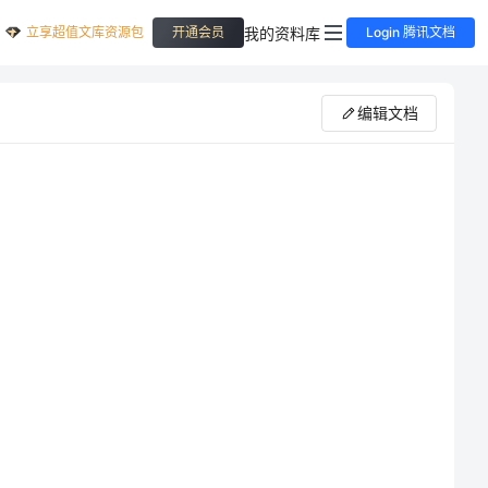
立享超值文库资源包
我的资料库
开通会员
Login 腾讯文档
编辑文档
周实习中学到很多在上一个科室所未学到的知识，认识了更多优秀的老师。