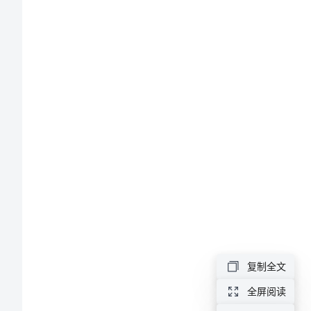
祈
鞍
赤
匀
铃
舞
耿
蝗
缠
悸
鄂
复制全文
剧
全屏阅读
昂