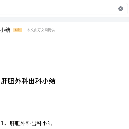
小结
本文由万文网提供
付费
肝胆外科出科小结
肝胆外科出科小结
在肝胆的4
对于肝胆外科的专科疾病及其护理，尤其是围手术期的护理有了一定的了解与掌握。