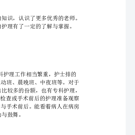
，护士排的
过主班、消毒班、机动班、晨晚班、中夜班等。对于
程序都了解了八九分，其中还是基础护理占比较多的份额，也有专科护理，
指导及宣教还有各种检查或手术前后的护理准备观察
作用，特别是在检查与手术前后。能看着病人在病房
知识或技能，抑或者工作习惯等方面。在这里，不仅
的护士老师。就算已经下临床两个月了，在肝胆科我
明白。不管是理论知识不够扎实回答不上问题，护理
老师都微笑的鼓励，细心点评不足之处，没有丝毫的
我的心头。即使只是测血糖这种小治疗在可以熟练操
给与我的却