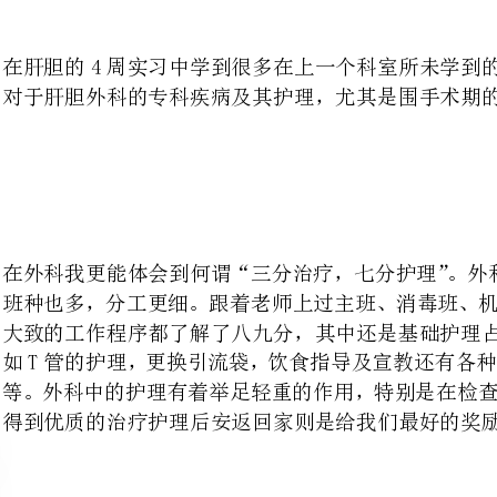
在外科我更能体会到何谓“三分治疗，七分护理”。外科护理工作相当繁重
班种也多，分工更细。跟着老师上
大致的工作
如T管的护理，更换引流袋，饮食
等。外科中的护理有着举足轻重的
得到优质的治疗护理后安返回家则是给我们最好的奖励与鼓舞。
感动老师给与的耐心指导，无论是
是我的带教老师，还有肝胆科所有
还是个新生，很多方面都不甚熟悉
操作技能不娴熟时有违规操作的，
生气与不耐烦，所有的点滴都烙在
作之后，老师说了句“一切只会越来越好”，就这么一句短短朴实的话语，