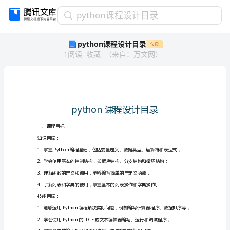
python
python课程设计目录
课
python课程设计目录
付费
程
1
阅读
收藏
（
来自
：
万文网
）
设
计
目
录
python
课
程
设