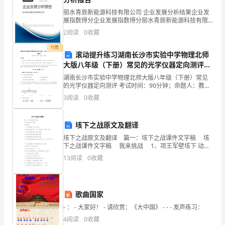
学
-安装Python解释器和IDLE
丽水青辰新能源科技有限公司 企业发展分析结果企业发
会
展指数得分企业发展指数得分丽水青辰新能源科技有限
-运行Python程序
公司综合得分说明：企业发展指数根据企业规模、企业
2
阅读
0
收藏
使
创新、企业风险、企业活力四个维度对企业发展情况进
行评
2.变量与数据类型
付费
用
滚动提升练习湖南长沙市实验中学物理北师
大版八年级（下册）常见的光学仪器定向测评练
-变量的定义与赋值
基
习题（含答案解析）
湖南长沙市实验中学物理北师大版八年级（下册）常见
的光学仪器定向测评 考试时间：90分钟；命题人：教研
-数据类型：整数、浮点数、字符串
本
组考生注意：1、本卷分第I卷（选择题）和第Ⅱ卷（非选
3
阅读
0
收藏
择题）两部分，满分100分，考试时间90分钟2、
的
3.运算符与表达式
控
垓下之战原文及翻译
-算术运算符、比较运算符、逻辑运算符
垓下之战原文及翻译 篇一：垓下之战课件文字稿 垓
制
下之战课件文字稿 我来挑战 1、项王军壁垓下 动
-表达式的编写与计算
词，驻扎 2、君王能与共分天下，今可立致也。 招
结
13
阅读
0
收藏
致，来到 3、时不利兮骓
4.控制结构
构，
-顺序结构
如
歌曲国家
- ： - 大家好！ - 请欣赏：《大中国》 - - - 发声练习：
顺
4
阅读
0
收藏