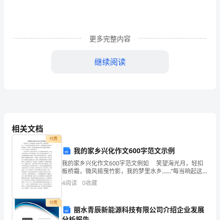
义、
数
据
更多完整内容
类
继续阅读
型、
维能力，但需逐步引导和培养。
运
算
符
相关文档
和
付费
我的家乡兴化作文600字范文示例
表
学习成果，便于教学设计和评估。
我的家乡兴化作文600字范文例如 笑望海光月，轻扣
达
板桥霜，微风摇曳竹影，我的梦里水乡……”每当响起这支
熟悉的《梦水乡》，我的眼前就会浮现弯弯的备战桥，
二、教学内容
4
阅读
0
收藏
式；
夕阳夕照，波光粼粼的海池河和那宁致幽径的城墙古
1.Python编程环境搭建与运行
2.
付费
丽水青辰新能源科技有限公司介绍企业发展
分析报告