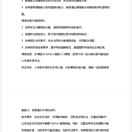
一、课程目标
计
知识目标：
目
录
一、
课
程
目
技能目标：
标
知
识
目
标：
1.