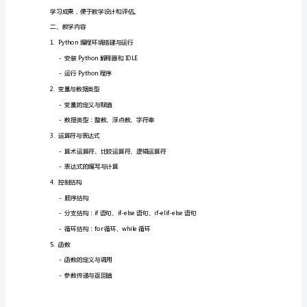
题。
掌
情感态度价值观目标：
握
Python
编
程
基
础，
包
括
小学高年级学生。
变
量
定