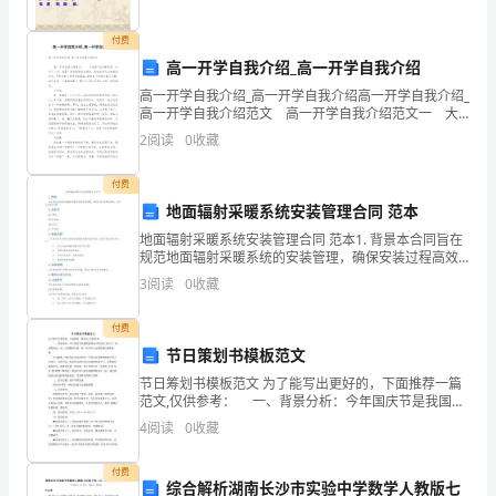
序
-循环结构：for循环、while循环
付费
结
5.函数
高一开学自我介绍_高一开学自我介绍
构、
高一开学自我介绍_高一开学自我介绍高一开学自我介绍_
-函数的定义与调用
高一开学自我介绍范文 高一开学自我介绍范文一 大
分
家好!我叫蔺思宇，今年十六岁。我是个身材胖胖的女孩
2
阅读
0
收藏
子，我也没有什么特别的特点，只是有着一双明
-参数传递与返回值
支
付费
结
地面辐射采暖系统安装管理合同 范本
构
地面辐射采暖系统安装管理合同 范本1. 背景本合同旨在
规范地面辐射采暖系统的安装管理，确保安装过程高效
顺利，系统运行稳定可靠。2. 合同方2.1 甲方[甲方名
和
3
阅读
0
收藏
称]2.2 乙方[乙方名称]3. 安装内容
循
付费
节日策划书模板范文
环
节日筹划书模板范文 为了能写出更好的，下面推荐一篇
结
范文,仅供参考： 一、背景分析：今年国庆节是我国建
国60周年的大喜日子，看到祖国由一穷二白到繁荣兴
4
阅读
0
收藏
构；
盛，每一位中华儿女都倍感自豪和骄傲。 各大媒
3.
付费
综合解析湖南长沙市实验中学数学人教版七