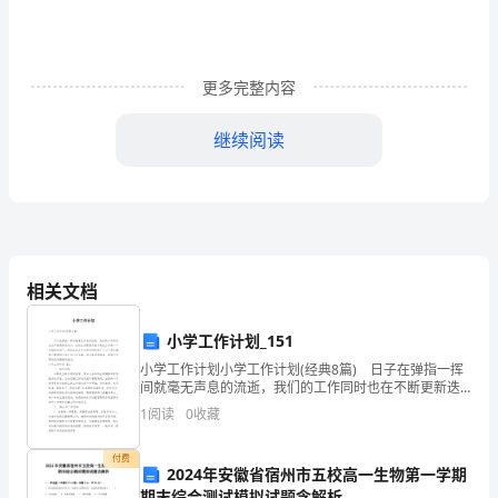
3
计
时
更多完整内容
双
继续阅读
基
练
解析
(三
十
相关文档
答案
D
二)
小学工作计划_151
4．生态系统的结构包括()
生
小学工作计划小学工作计划(经典8篇) 日子在弹指一挥
间就毫无声息的流逝，我们的工作同时也在不断更新迭
态
代中，此时此刻需要为接下来的工作做一个详细的计划
1
阅读
0
收藏
质循环
了。相信大家又在为写计划犯愁了？以下是小编精心
系
⑦能量流动⑧信息传递
付费
统
2024年安徽省宿州市五校高一生物第一学期
期末综合测试模拟试题含解析