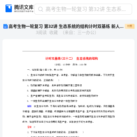
高
高考生物一轮复习 第32讲 生态系统的结构计时双基练 新人教版必修3
考
高考生物一轮复习 第32讲 生态系统的结构计时双基练 新人教版必修3
付费
生
3
阅读
收藏
（
来自
：
三一办公
）
物
一
轮
复
习
第
一、选择题(每小题5分，共60分)
32