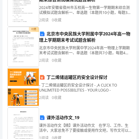
的
2024年安徽省宿州市五校高一生物第一学期期末综合测
试模拟试题含解析一、单选题（本题共10小题，每题3
结
解析
分，共30分）1、每当海豚表演完节目后，训兽员立即喂
2
阅读
0
收藏
以鱼，这里的食物鱼属于（ ）A．无关刺激
构
付费
北京市中央民族大学附属中学2024年高一物
(计
理上学期期末考试试题含解析
答案
C
时：
北京市中央民族大学附属中学2024年高一物理上学期期
末考试试题含解析一、单选题（本题共7小题，每题4
45
分，共28分）1、所受重力为100N的物体在水平地面上
2
阅读
0
收藏
向右运动，物体和地面间的动摩擦因数为0.2，与
分
下相关叙述错误的是()
丁二烯储运罐区的安全设计探讨
钟
- 丁二烯储运罐区的安全设计探讨 - ,A CLICK TO
满
UNLIMITED POSSIBILITES - YOUR LOGO -
2
阅读
0
收藏
分：
100
课外活动作文_19
分)
课外活动作文【精】课外活动作文 在学习、工作、生
活中，大家总免不了要接触或使用作文吧，写作文可以
一、
锻炼我们的独处习惯，让自己的心静下来，思考自己未
1
阅读
0
收藏