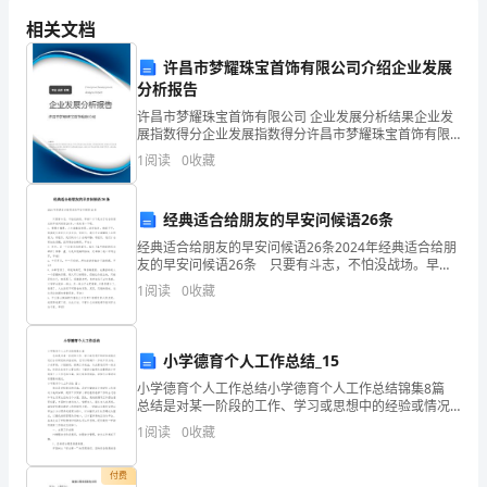
教
相关文档
育
许昌市梦耀珠宝首饰有限公司介绍企业发展
分析报告
工
许昌市梦耀珠宝首饰有限公司 企业发展分析结果企业发
作
展指数得分企业发展指数得分许昌市梦耀珠宝首饰有限
公司综合得分说明：企业发展指数根据企业规模、企业
1
阅读
0
收藏
的
创新、企业风险、企业活力四个维度对企业发展情况进
脑入心。
行评
几
经典适合给朋友的早安问候语26条
点
经典适合给朋友的早安问候语26条2024年经典适合给朋
友的早安问候语26条 只要有斗志，不怕没战场。早
思
安！以下是关于适合给朋友的早安问候语26条,一起来看
效。
1
阅读
0
收藏
一下吧。1、慢慢才懂得，人生就像脑电图
考
一、
小学德育个人工作总结_15
小学德育个人工作总结小学德育个人工作总结锦集8篇
观
总结是对某一阶段的工作、学习或思想中的经验或情况
进行分析研究的书面材料，它可以明确下一步的工作方
1
阅读
0
收藏
念
向，少走弯路，少犯错误，提高工作效益，为此要我们
写
创
付费