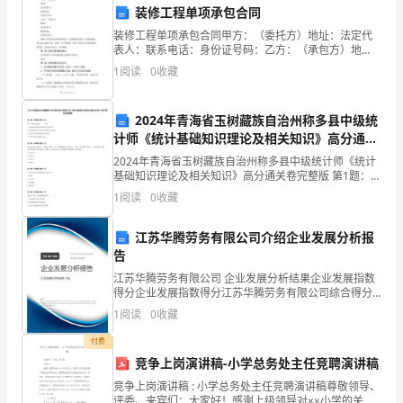
装修工程单项承包合同
新，
装修工程单项承包合同甲方：（委托方）地址：法定代
表人：联系电话：身份证号码：乙方：（承包方）地
树
址：法定代表人：联系电话：身份证号码：根据《中华
1
阅读
0
收藏
人民共和国合同法》及其他相关法律、法规的规定，甲
立
乙双方按照
宣
2024年青海省玉树藏族自治州称多县中级统
计师《统计基础知识理论及相关知识》高分通关
传
卷完整版
2024年青海省玉树藏族自治州称多县中级统计师《统计
基础知识理论及相关知识》高分通关卷完整版 第1题：单
教
选题(本题1分)比率分析法主要有( )两种A.比较分析法和
1
阅读
0
收藏
相关指标比率分析法B.相关指标比
育
江苏华腾劳务有限公司介绍企业发展分析报
工
告
作
江苏华腾劳务有限公司 企业发展分析结果企业发展指数
得分企业发展指数得分江苏华腾劳务有限公司综合得分
适
说明：企业发展指数根据企业规模、企业创新、企业风
1
阅读
0
收藏
险、企业活力四个维度对企业发展情况进行评价。该企
应
业的
付费
竞争上岗演讲稿-小学总务处主任竞聘演讲稿
新
竞争上岗演讲稿 : 小学总务处主任竞聘演讲稿尊敬领导、
评委、来宾们：大家好！感谢上级领导对××小学的关