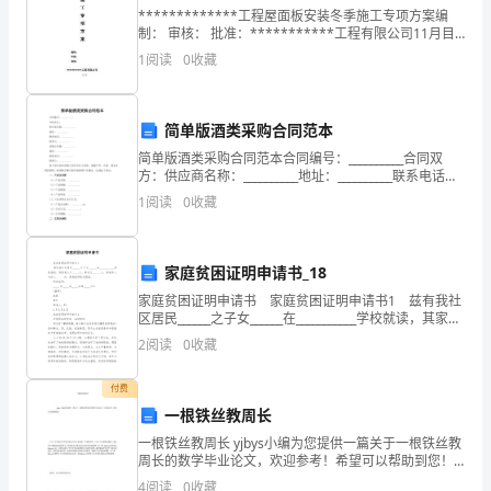
姓
*************工程屋面板安装冬季施工专项方案编
制： 审核： 批准：***********工程有限公司11月目
名:________
A.：
录 TO
1
阅读
0
收藏
班
B.、
级:________
简单版酒类采购合同范本
C.；
成
简单版酒类采购合同范本合同编号：__________合同双
方：供应商名称：__________地址：__________联系电话：
D.——
绩:________
__________联系人：__________采购方名称：_____
1
阅读
0
收藏
考
三、句子默写(共1题；共10分)
试
家庭贫困证明申请书_18
5.（10分）(2019九上·龙岗开学考)默写。
家庭贫困证明申请书 家庭贫困证明申请书1 兹有我社
须
区居民______之子女______在___________学校就读，其家庭
（1）________，直挂云帆济沧海。（李白《行路难》）
人口_____人，劳动力______人，家庭年人均收入______元
2
阅读
0
收藏
知：
1、
付费
一根铁丝教周长
请
（3）________，月有阴晴圆缺。（苏轼《水调歌头》）
一根铁丝教周长 yjbys小编为您提供一篇关于一根铁丝教
首
周长的数学毕业论文，欢迎参考！希望可以帮助到您！
小学三年级数学中周长的教学对学生来说是一个新鲜事
（4）露从今夜白，________。（杜甫《月夜忆舍弟》）
4
阅读
0
收藏