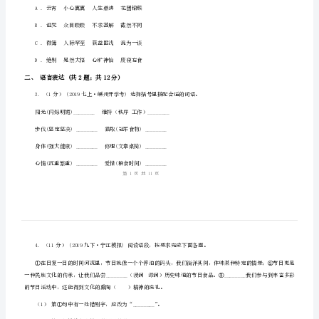
毕
业
一、选择题(共2题；共4分)
学
业
A.纤细(xiān)干涸(hé)叱咤风云(chà)
考
B.贻误(yí)裨益(bì)锋芒毕露(lòu)
试
C.倔强(jué)绮丽(qǐ)吹毛求疵(cī)
中
D.愠怒(wēn)筵席(yàn)锲而不舍(qiè)
考
模
A.云宵小心翼翼人生鼎沸花团锦簇
B.诅咒众目睽睽不求甚解截然不同