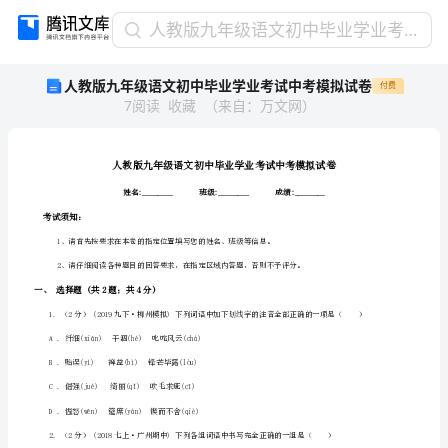
人
人教版九年级语文初中毕业学业考试中考模拟试卷
教
人教版九年级语文初中毕业学业考试中考模拟试卷
付费
版
7
阅读
收藏
（
来自
：
万文网
）
九
年
级
语
文
初
考试须知：
中