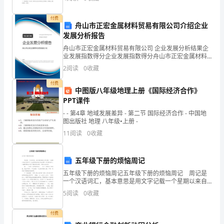
物，又是一个很抽
先
付费
按
舟山市正宏金属材料贸易有限公司介绍企业
发展分析报告
要
舟山市正宏金属材料贸易有限公司 企业发展分析结果企
求
业发展指数得分企业发展指数得分舟山市正宏金属材料
贸易有限公司综合得分说明：企业发展指数根据企业规
2
阅读
0
收藏
模、企业创新、企业风险、企业活力四个维度对企业发
在
展情
付费
中图版八年级地理上册《国际经济合作》
本
2
11
第页共页
PPT课件
卷
- - 第4章 地域发展差异 - 第二节 国际经济合作 - 中国地
图出版社 地理 八年级•上册 -
的
11
阅读
0
收藏
指
五年级下册的烦恼周记
定
五年级下册的烦恼周记五年级下册的烦恼周记 周记是
位
一个汉语词汇，基本意思是用文字记载一个星期以来自
己的学习、生活情况或身边发生的事、令你感动的人。
5
阅读
0
收藏
置
小编整理的五年级下册的烦恼周记，希望大家喜欢!
填
付费