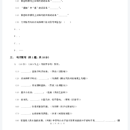
拟
试
C.微簿人际罕至获益匪浅混为一谈
卷
D.绝别晃然大悟心旷神怡废寝忘食
二、语言表达(共2题；共12分)
人
教
版
阳光(闪烁明媚)________维持（秩序工作）________
九
步伐(坚定坚决)________猎取(冠军食物)________
年
级
身体(强大健康)________修理(文章桌椅)________
语
心情(沉重繁重)________爱惜(粮食时间)________
文
1
11
第页共页
初