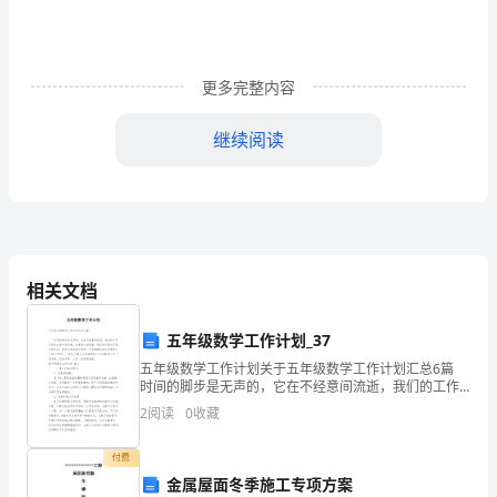
中
毕
业
更多完整内容
学
继续阅读
业
考
试
的节日活动中，还能得到文化的熏陶（）精神的洗礼。
中
相关文档
（1）第①句中有一处错别字，应改为“________”。
考
五年级数学工作计划_37
（2）第②句横线上应填写的词语是“________”。
模
五年级数学工作计划关于五年级数学工作计划汇总6篇
拟
时间的脚步是无声的，它在不经意间流逝，我们的工作
（3）“熏陶”中“熏”的读音是“________”。
又将在忙碌中充实着，在喜悦中收获着，现在的你想必
2
阅读
0
收藏
试
不是在做计划，就是在准备做计划吧。你所接触过的计
（4）第③句中横线上应填写的关联词语是“________”
卷
付费
金属屋面冬季施工专项方案
（5）文中括号处应该选