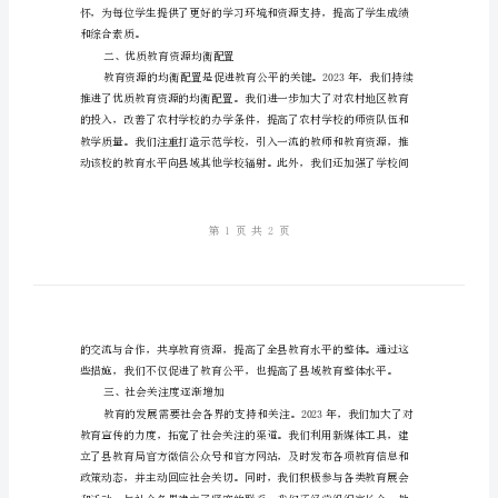
关
注
度
2023年县教育局工作的总结。
不
一、教育质量持续提升
断
增
加
——
2023
县