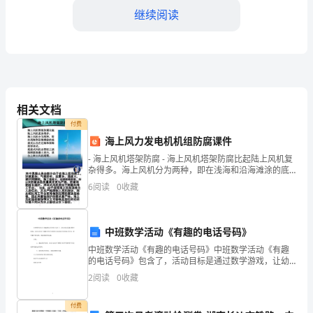
量
继续阅读
逐
年
提
升，
相关文档
三、社会关注度逐渐增加
付费
社
海上风力发电机机组防腐课件
会
- 海上风机塔架防腐 - 海上风机塔架防腐比起陆上风机复
杂得多。海上风机分为两种，即在浅海和沿海滩涂的底
关
座式以及在近海和深海的浮体式。底座式风机由管桩上
6
阅读
0
收藏
浇筑钢筋混凝土承台，承台上
注
度
中班数学活动《有趣的电话号码》
中班数学活动《有趣的电话号码》中班数学活动《有趣
不
的电话号码》包含了，活动目标是通过数学游戏，让幼
儿初步了解数字的不同排列可以组成不同的电话号码，
断
2
阅读
0
收藏
感受数字的奇妙，体验观察的乐趣。目标： 1、通过数
学游
增
付费