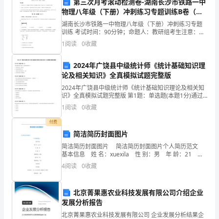
第三次月考滚动检测卷-湖南长沙市铁路一中
加
物理八年级（下册）冲刺练习专题训练B卷（详
解版）
四、面临的挑战与对策
——
湖南长沙市铁路一中物理八年级（下册）冲刺练习专题
训练 考试时间：90分钟；命题人：教研组考生注意：
2023
1、本卷分第I卷（选择题）和第Ⅱ卷（非选择题）两部
1
阅读
0
收藏
分，满分100分，考试时间90分钟2、答卷前，考生务
县
2024年广饶县中级统计师《统计基础知识理
教
论及相关知识》全真模拟试题完整版
2024年广饶县中级统计师《统计基础知识理论及相关知
育
识》全真模拟试题完整版 第1题：单选题(本题1分)通过
编制试算平衡表，能发现的错误是( )。A.记账时重记、漏
1
阅读
0
收藏
局
记的B.记账时错用科目的C.记账时误将
付费
工
简洁简历封面图片
作
简洁简历封面图片 简洁简历封面图片个人简历范文
公平问题。
基本信息 姓 名：xuexila 性 别：男 年 龄：21 婚
总
姻状况：未婚 籍 贯：广东 现所在地：广州 求职意
4
阅读
0
收藏
向 工作经验：
结
北京菁果惠农业科技发展有限公司介绍企业
县
发展分析报告
教
北京菁果惠农业科技发展有限公司 企业发展分析结果企