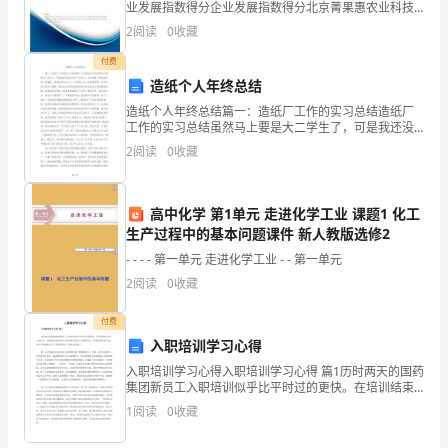
业发展指数得分企业发展指数得分北京菁果惠农业科技
育
发展有限公司综合得分说明：企业发展指数根据企业规
2
阅读
0
收藏
模、企业创新、企业风险、企业活力四个维度对企业发
局
展情
付费
造纸个人年终总结
工
造纸个人年终总结篇一：造纸厂工作的实习总结造纸厂
作
工作的实习总结虽然马上要是大二学生了，可是我还没
有参加过一次实习，这对我是一种讽刺也
2
阅读
0
收藏
总
结
高中化学 第1单元 走进化学工业 课题1 化工
2023
生产过程中的基本问题课件 新人教版选修2
- - - - 第一单元 走进化学工业 - - 第一单元
年，
2
阅读
0
收藏
是
付费
县
入职培训学习心得
教
入职培训学习心得入职培训学习心得 篇1历时两天的国药
集团新员工入职培训似乎比平时过的更快。在培训结束
育
之际，于我而言，印象最深刻的是每个项目背后的启示
1
阅读
0
收藏
与教育意义，使我对团队参与度、领导力和凝聚力有了
更深
局