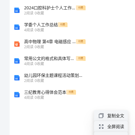
准
2024口腔科护士个人工作总结范文
付费
2
阅读
0
收藏
0.45元/度;
_
学委个人工作总结
付费
4
阅读
0
收藏
电
高中物理 第4章 电磁感应 习题课：楞次定律的应用 同步备课课件 新人教版选修32
付费
2
阅读
0
收藏
量
常用公文的格式和具体写法[修改版]
付费
分
4
阅读
0
收藏
幼儿园环保主题课程活动策划方案五篇
档
2
阅读
0
收藏
收
三纪教育心得体会范本
付费
4
阅读
0
收藏
费
复制全文
标
全屏阅读
准