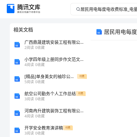
居
民
相关文档
居民用电每度
用
广西鼎晟建筑安装工程有限公司介绍企业发展分析报告
电
2
阅读
0
收藏
小学四年级上册同步作文范文样稿
每
4
阅读
0
收藏
度
[精品]单身美女的袖珍公寓30平米纯开放式美宅
付费
5
阅读
0
收藏
电
航空公司勤务个人工作总结
付费
3
阅读
0
收藏
收
河南冉升建筑装饰工程有限公司介绍企业发展分析报告
费
4
阅读
0
收藏
开学安全教育演讲稿
付费
标
3
阅读
0
收藏