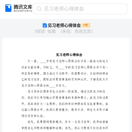
见
见习老师心得体会
习
见习老师心得体会
付费
老
3
阅读
收藏
（
来自
：
尚阅文库
）
师
心
得
体
会
见
习