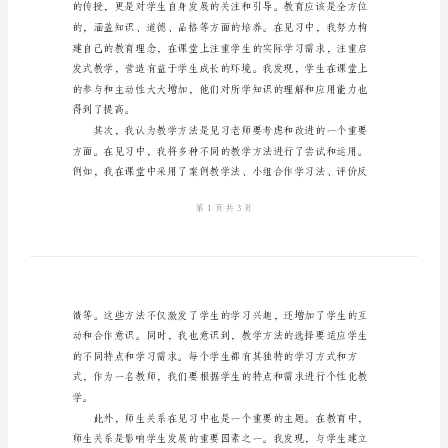
老
师
心
见习老师心得体会的____字作文。
得
体
会
乍
一
看，
进行思考和总结。
____
字
的
见