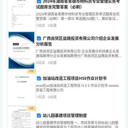
2024年湖南省常德市材料员专业管理实务考
写
试题库含完整答案（必刷）
2024年湖南省常德市材料员专业管理实务考试题库含完
____
整答案（必刷） 第一部分 单选题(50题) 1、黄砂复试
时，以（ ）t为一个检验批。A.60B.600C.200D.30【答
字
1
阅读
0
收藏
案】：B2、大堆材
堂活动。
的
广西自贸区益路投资有限公司介绍企业发展
分析报告
见
广西自贸区益路投资有限公司 企业发展分析结果企业发
习
展指数得分企业发展指数得分广西自贸区益路投资有限
公司综合得分说明：企业发展指数根据企业规模、企业
0
阅读
0
收藏
创新、企业风险、企业活力四个维度对企业发展情况进
老
行评
付费
师
加油站改造工程项目HSE作业计划书
心
xxxx区xx加油站改造工程项目 H S E 作业计划书 xxxxxx
安装工程有限公司
得
1
阅读
0
收藏
们的学习兴趣和动力。
体
付费
幼儿园基建项目管理制度
会
幼儿园基建项目管理制度一、项目背景与目标幼儿园基
并
建项目管理制度是为了规范幼儿园基建项目的规划、设