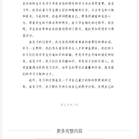
习
老
师
心
得
得到了提高。
体
会
似
乎
是
一
篇
更多完整内容
庞