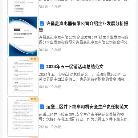
计、施工和验收等各个环节，确保项目的质量和进度达
3
阅读
0
收藏
不
到预期目标。目标是在保证项目质量的前提下，提高项
目的管理
是
许昌鑫岚电器有限公司介绍企业发展分析报
告
一
许昌鑫岚电器有限公司 企业发展分析结果企业发展指数
件
得分企业发展指数得分许昌鑫岚电器有限公司综合得分
说明：企业发展指数根据企业规模、企业创新、企业风
0
阅读
0
收藏
容
险、企业活力四个维度对企业发展情况进行评价。该企
业的
付费
易
2024年五一促销活动总结范文
的
2024年五一促销活动总结范文一、活动背景2024年五一
劳动节是中国法定假日，也是消费者购物的黄金时间，
事
为了吸引消费者、增加销售额，本公司在五一期间举行
4
阅读
0
收藏
了一系列促销活动。本次促销活动的目标是提高品牌知
情，
付费
因
运搬工区井下绞车司机安全生产责任制范文
运搬工区井下绞车司机安全生产责任制范文尊敬的领
为
导：您好！在我国煤矿行业，作为运搬工区井下绞车司
机是一个十分重要的职业。他们负责控制并驾驶井下绞
在
2
阅读
0
收藏
车进行煤炭和物资的运输工作，对煤矿生产起着至关重
要的作用。