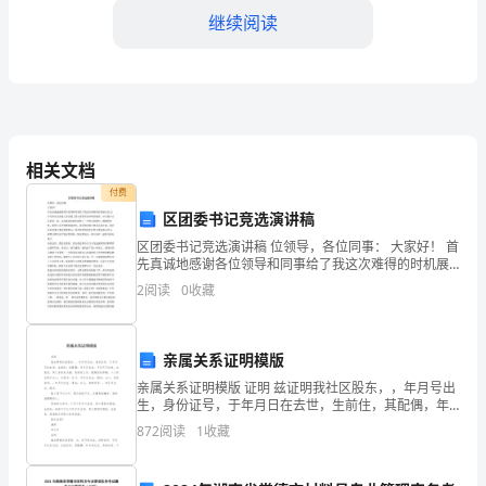
大
继续阅读
的
论
文
或
相关文档
付费
者
区团委书记竞选演讲稿
长
区团委书记竞选演讲稿 位领导，各位同事： 大家好！ 首
先真诚地感谢各位领导和同事给了我这次难得的时机展
学。
篇
示自己！今天坐在这里就工业区团工委干部带有竞争性
2
阅读
0
收藏
的演讲，对于我个人还是第一次。这次演讲给我们提供
了
故
事。
亲属关系证明模版
亲属关系证明模版 证明 兹证明我社区股东，，年月号出
实
生，身份证号，于年月日在去世，生前住，其配偶，年
月日出生，于年月日去世，生前住，两人系结发夫妻，
872
阅读
1
收藏
际
死者死亡后，配偶没有再婚。二人共生育子女人，分别
为：
上，