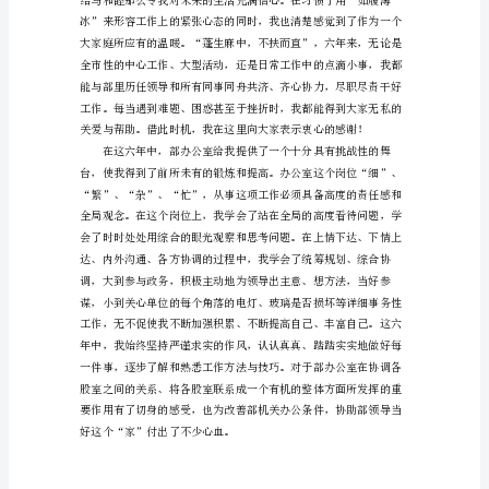
竞
争
上
岗
演
讲
稿
各
书生涯对我意义非凡，一生难忘！
位
领
导，
各