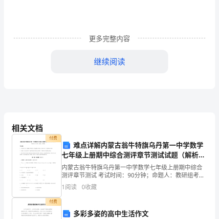
位
同
更多完整内容
事：
继续阅读
很
快
乐
能
相关文档
付费
有
难点详解内蒙古翁牛特旗乌丹第一中学数学
七年级上册期中综合测评章节测试试题（解析
时
版）
内蒙古翁牛特旗乌丹第一中学数学七年级上册期中综合
机
测评章节测试 考试时间：90分钟；命题人：教研组考生
注意：1、本卷分第I卷（选择题）和第Ⅱ卷（非选择题）
1
阅读
0
收藏
两部分，满分100分，考试时间90分钟2、答卷前
站
付费
在
多彩多姿的高中生活作文