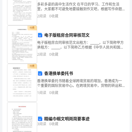
这
多彩多姿的高中生活作文 在平日的学习、工作和生活
里，大家都不可避免地要接触到作文吧，根据写作命题
的特点，作文可以分为命题作文和非命题作文。那么，
里
2
阅读
0
收藏
怎么去写作文呢？下面是小编精心整理的多彩多姿的高
中
参
付费
电子版租房合同审核范文
加
电子版租房合同审核范文出租方：______，以下简称甲方
这
承租方：______，以下简称乙方根据《中华人民共和国》
及有关规定，为明确甲、乙双方的权利义务关系，经双
2
阅读
0
收藏
次
方协商一致，签订本合同。第一条 甲方将自
部
付费
香港换单委托书
机
香港换单委托书随着全球跨境贸易的增加，香港成为一
个重要的国际贸易中心。在跨境贸易中，货物的转运和
关
交接是必不可少的环节。为了确保货物能够安全、迅速
1
阅读
0
收藏
地到达目的地，换单委托书成为了一种必备的文件。换
中
单委托书
层
岗
精编巾帼文明岗简要事迹
3
阅读
0
收藏
位