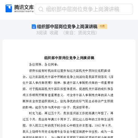
组
组织部中层岗位竞争上岗演讲稿
织
组织部中层岗位竞争上岗演讲稿
付费
部
3
阅读
收藏
（
来自
：
贤阅文档
）
中
层
岗
位
竞
争
各位领导，各位同事：
上