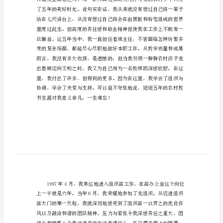
岗
演
讲
稿
组
织
部
中
层
岗
位