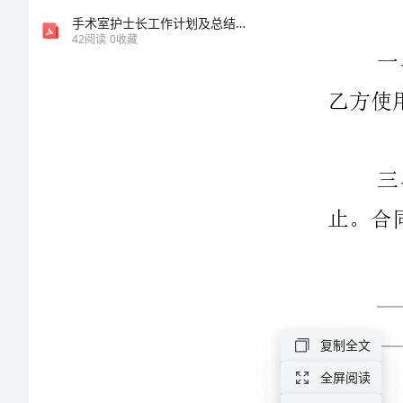
篇
手术室护士长工作计划及总结系列
42
阅读
0
收藏
商
标
授
_______
权
使
用
第类商标。
书
复制全文
范
全屏阅读
本