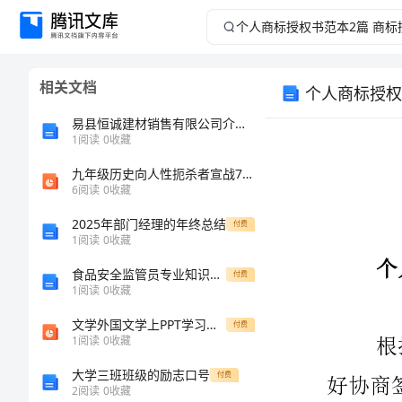
个
人
相关文档
个人商标授权
商
易县恒诚建材销售有限公司介绍企业发展分析报告
标
1
阅读
0
收藏
九年级历史向人性扼杀者宣战7公开课百校联赛一等奖课件省赛课获奖课件
授
6
阅读
0
收藏
权
2025年部门经理的年终总结
付费
1
阅读
0
收藏
书
食品安全监管员专业知识测试试卷 附解析
付费
1
阅读
0
收藏
范
文学外国文学上PPT学习教案课件
付费
本
1
阅读
0
收藏
大学三班班级的励志口号
付费
2
2
阅读
0
收藏