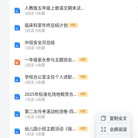
工
人教版五年级上册语文期末试卷及答案【必考题】
3
阅读
0
收藏
作
临床科室年终总结计划
付费
3
阅读
0
收藏
总
中班安全月总结
1
阅读
0
收藏
结
一年级家长参与主题班会活动
付费
范
2
阅读
0
收藏
学校办公室主任个人述职述廉报告
本
付费
3
阅读
0
收藏
2024
2025年标准化场地租赁合同范本倡议书
付费
励。
1
阅读
0
收藏
年
第二次月考滚动检测卷-四川师范大学附属第一实验中学数学人教版七年级下册不等式与不等式组同步测评试题（解析版）
医
付费
1
阅读
0
收藏
复制全文
院
幼儿园小班主题活动《我自己》教案
全屏阅读
付费
人
1
阅读
0
收藏