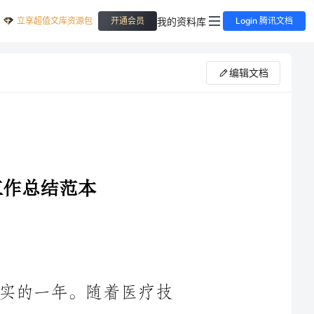
立享超值文库资源包
我的资料库
开通会员
Login 腾讯文档
编辑文档
____年是医院人力资源部门忙碌而充实的一年。随着医疗技
术和医疗服务水平的不断提高，医院的发展也日益迅猛，对人力
资源管理的要求也越来越高。在这一年里，我们一直致力于提升