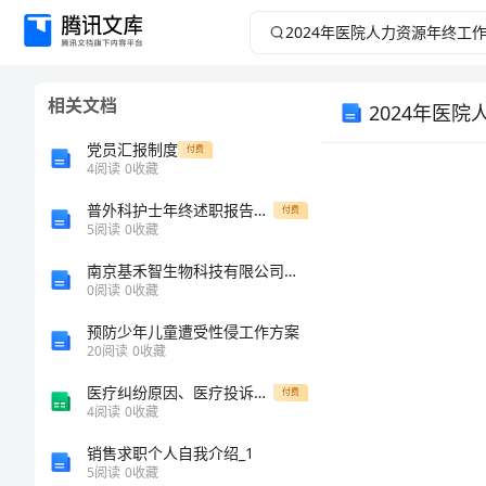
2024
年
相关文档
2024年医
医
党员汇报制度
付费
院
4
阅读
0
收藏
人
普外科护士年终述职报告范文
付费
5
阅读
0
收藏
力
南京基禾智生物科技有限公司介绍企业发展分析报告
0
阅读
0
收藏
资
预防少年儿童遭受性侵工作方案
20
阅读
0
收藏
源
医疗纠纷原因、医疗投诉分类
付费
年
4
阅读
0
收藏
销售求职个人自我介绍_1
终
5
阅读
0
收藏