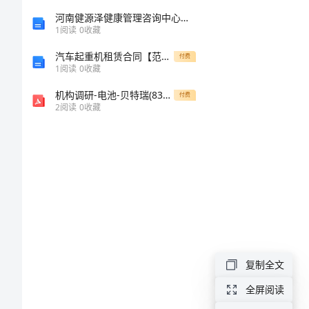
一
河南健源泽健康管理咨询中心（有限合伙）介绍企业发展分析报告
1
阅读
0
收藏
单
汽车起重机租赁合同【范本模板】
付费
1
阅读
0
收藏
元
机构调研-电池-贝特瑞(835185)分析师会议-20231031-20231031
付费
2
阅读
0
收藏
作
文
我
的
奇
思
复制全文
妙
全屏阅读
想