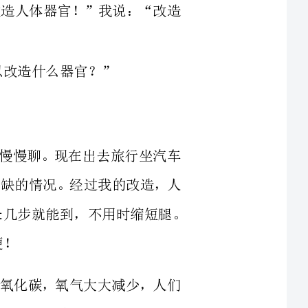
下来，我们慢慢聊。现在出去旅行坐汽车
，出现资源紧缺的情况。经过我的改造，人
来可以将身体伸长缩短，你想去远方把腿伸长几步就能到，不用时缩短腿。
氧化碳、一氧化碳，氧气大大减少，人们
改造，人们闻到二氧化碳会神清气爽，闻到
闻到百里外的气味，能辨别情绪，还能认出
近视问题亟待解决！我们可以发
小的手术，眼睛就能恢复到的视力。不仅如