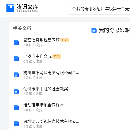
我
的
相关文档
我的奇思妙想
奇
管理信息系统复习题
付费
思
1
阅读
0
收藏
寻找自由作文_2
妙
付费
0
阅读
0
收藏
想
杭州富阳网众电脑有限公司介绍企业发展分析报告
1
阅读
0
收藏
四
认识水果中班的社会教案
5
阅读
0
收藏
年
活动租用场地合同样本
级
2
阅读
0
收藏
器官？”
深圳铭典创视信息技术有限公司介绍企业发展分析报告
第
1
阅读
0
收藏