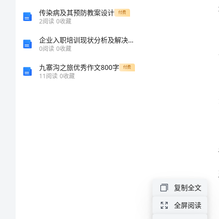
管理
维
传染病及其预防教案设计
付费
2
阅读
0
收藏
护
企业入职培训现状分析及解决途径
0
阅读
0
收藏
安
九寨沟之旅优秀作文800字
付费
11
阅读
0
收藏
全
理。
管
理
制
度
复制全文
2024
全屏阅读
年