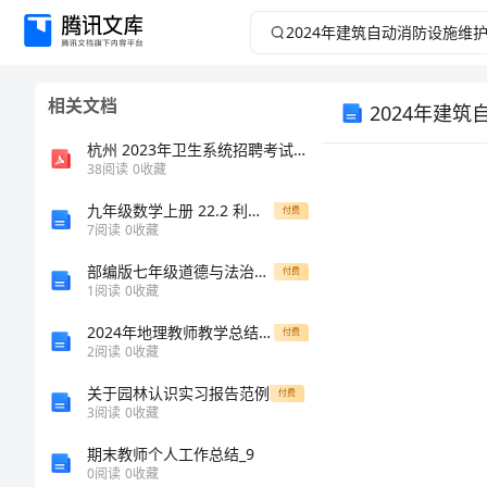
2024
年
相关文档
2024年建
建
杭州 2023年卫生系统招聘考试：卫生系统招聘事业单位考试《专业科目》真题模拟汇编(共357题)
筑
38
阅读
0
收藏
自
九年级数学上册 22.2 利用边角关系判定两三角形相似（第3课时）课后作业2 （新版）沪科版
付费
7
阅读
0
收藏
动
部编版七年级道德与法治上册第二次月考考试及答案1套
付费
1
阅读
0
收藏
消
2024年地理教师教学总结报告
付费
2
阅读
0
收藏
防
关于园林认识实习报告范例
付费
设
3
阅读
0
收藏
期末教师个人工作总结_9
施
0
阅读
0
收藏