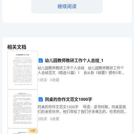
年
继续阅读
了。
在
这
相关文档
一
年
幼儿园教师教研工作个人总结_1
里，
幼儿园教师教研工作个人总结 幼儿园教师教研工作个
人总结范文（精选10篇）1 自从新《纲要》颁布5年以
来，我园始终以《纲要》所倡导的理念指导幼儿园的各
我
1
阅读
0
收藏
项工作，特别是在县教育局强调注重园本研究的精神
有
同桌的你作文范文1000字
幸
同桌的你作文范文1000字 导语：读书时期，同桌是我
参
们的亲密伙伴，他们带给了我们许多难忘的、珍贵的回
忆。以下是的同桌的你范文1000字，供大家阅读与参
3
阅读
0
收藏
加
考。 “明天你是否会想起，猜不出问题的你；
个人和职业发展的方向。
了
付费