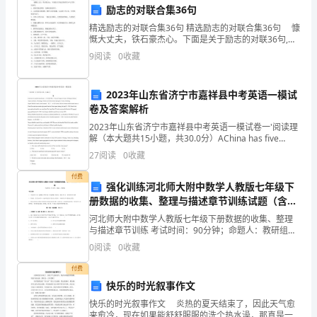
励志的对联合集36句
一
精选励志的对联合集36句 精选励志的对联合集36句 慷
慨大丈夫，铁石豪杰心。下面是关于励志的对联36句,供
次
各位参考。 1、窗寒常忧家国事，室陋时读经世书。 2、
9
阅读
0
收藏
人品假设山极崇峻；情怀与水同清幽。人
以
干
2023年山东省济宁市嘉祥县中考英语一模试
卷及答案解析
代
2023年山东省济宁市嘉祥县中考英语一模试卷一'阅读理
解（本大题共15小题，共30.0分）AChina has five
训
satellite launch bases （卫星发射基地）.They ar
27
阅读
0
收藏
的
付费
强化训练河北师大附中数学人教版七年级下
培
册数据的收集、整理与描述章节训练试题（含解
析）
训
河北师大附中数学人教版七年级下册数据的收集、整理
与描述章节训练 考试时间：90分钟；命题人：教研组考
活
生注意：1、本卷分第I卷（选择题）和第Ⅱ卷（非选择
0
阅读
0
收藏
题）两部分，满分100分，考试时间90分钟2、答卷
动，
付费
快乐的时光叙事作文
不
快乐的时光叙事作文 炎热的夏天结束了，因此天气愈
来愈冷，现在如果能舒舒服服的洗个热水澡，那真是一