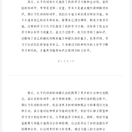
范
培训的心得体会。
文
2024
年
以
干
代
训
心
得
体
会