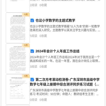
仅
大享受啊！ 每次我都会把“美人鱼”看完才去洗澡，我
2
阅读
0
收藏
去洗澡时，都会抱着开心的心情去洗澡，因为洗澡可
收
付费
获
也议小学数学的主题式教学
了
也议小学数学的主题式教学随着“以人为本”的新一轮教学
改革的深入研究，主题教学以其关注学生兴趣与实验，
许
密切教科书与学生生活以及现代社会、科技发展关系，
5
阅读
0
收藏
突破学科自身的系统性、逻辑性的局限，尽可能体现义
多
务教
付费
知
2024年会计个人年底工作总结
识
2024年会计个人年底工作总结2024年对于我而言是一个
挑战和成长的一年。在这一年里，我在会计岗位上取得
了一定的进步和成就。通过不断学习和实践，我逐渐提
和
3
阅读
0
收藏
高了自己的会计素养和专业技能，更好地完成了工作任
技
付费
第二次月考滚动检测卷-广东深圳市高级中学
能，
数学七年级上册期中综合测评同步练习试题（详
解版）
更
广东深圳市高级中学数学七年级上册期中综合测评同步
练习 考试时间：90分钟；命题人：教研组考生注意：
1、本卷分第I卷（选择题）和第Ⅱ卷（非选择题）两部
重
0
阅读
0
收藏
分，满分100分，考试时间90分钟2、答卷前，考生务