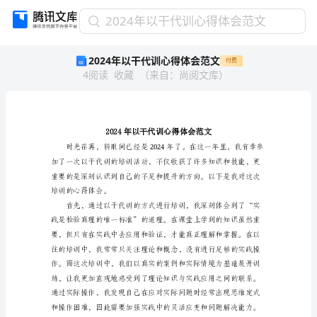
2024
2024年以干代训心得体会范文
年
2024年以干代训心得体会范文
付费
以
4
阅读
收藏
（
来自
：
尚阅文库
）
干
代
训
心
得
体
会