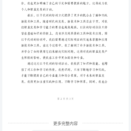
范
文
时
光
荏
苒，
转
眼
间
已
经
是
更多完整内容
2024