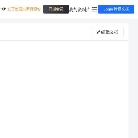
立享超值文库资源包
我的资料库
开通会员
Login 腾讯文档
编辑文档