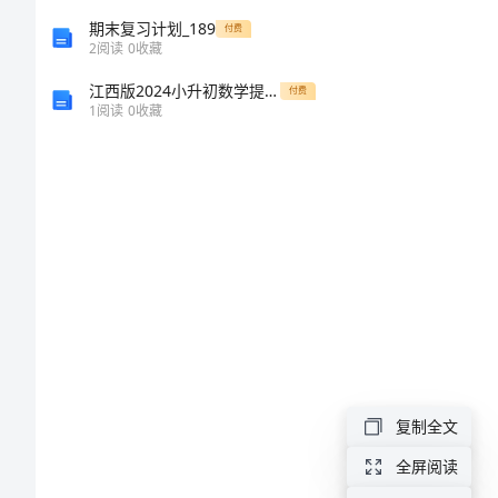
简
期末复习计划_189
付费
2
阅读
0
收藏
历
江西版2024小升初数学提升训练试卷 附答案
付费
1
阅读
0
收藏
模
板
出
租
车
司
机
的
复制全文
求
全屏阅读