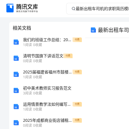
最
新
相关文档
最新出租车司
出
我们的班级工作总结：2023年的成长与进步
付费
租
1
阅读
0
收藏
清明节国旗下讲话范文
车
付费
0
阅读
0
收藏
司
2025届福建省福州市鼓楼区鼓楼区延安中学九年级中考一模化学达标检测试题含解析
付费
1
阅读
0
收藏
机
初中美术教师实习报告范文
3
阅读
0
收藏
的
运用情景教学法如何编写小学三年级数学《简单的时间计算》教案
付费
求
1
阅读
0
收藏
2025年成都商业街店铺租赁合同书
付费
职
0
阅读
0
收藏