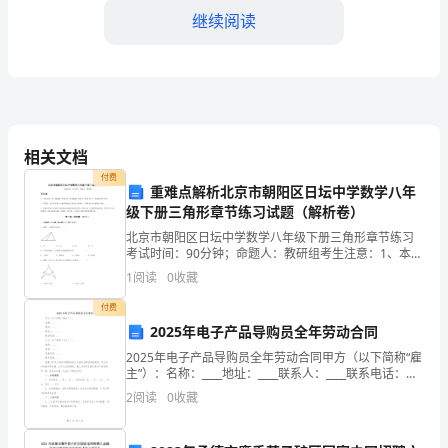
合
继续阅读
同
合
同
编
程项目进行相应的优化和调整。
相关文档
号：
二、工程费用和支付方式
付费
重难点解析北京市朝阳区日坛中学数学八年
____JDG-
级下册三角形章节练习试题（解析卷）
01
北京市朝阳区日坛中学数学八年级下册三角形章节练习
具体按照以下方式进行支付：
考试时间：90分钟；命题人：教研组考生注意：1、本卷
甲
分第I卷（选择题）和第Ⅱ卷（非选择题）两部分，满分
1
阅读
0
收藏
100分，考试时间90分钟2、答卷前，考生务必用
方：
付费
2025年电子产品导购员全年劳动合同
_____________________（以
2025年电子产品导购员全年劳动合同甲方（以下简称“雇
主”）：名称：____地址：____联系人：____联系电话：
下
____乙方（以下简称“员工”）：姓名：____性别：____身份
2
阅读
0
收藏
证号：____联系
简