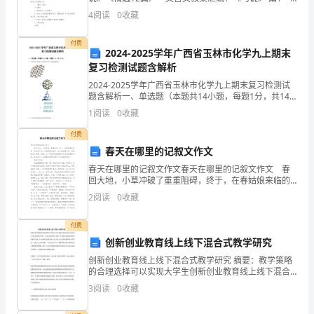
一、教学目标 (一)通过学生齐读、教师正音、学习小组
典
4
阅读
0
收藏
合作扫除字词障碍，使学生读准、读懂课
版
____
付费
2024-2025学年广西省玉林市化学九上期末
年
复习检测试题含解析
钻
2024-2025学年广西省玉林市化学九上期末复习检测试
井
题含解析一、单选题（本题共14小题，每题1分，共14
分）1、下列结构示意图表示的单质可用于切割玻璃的是
工
1
阅读
0
收藏
（ ）A． B． C． D．2
程
付费
承
春天在哪里的记叙文作文
包
春天在哪里的记叙文作文春天在哪里的记叙文作文 春
合
回大地，小草冲破了重重阻碍，终于，在春姑娘来临的
一刻来到了这个万物更新的世界。雨水滋润着大地，柳
同
2
阅读
0
收藏
枝抽出了新芽。但是，这一切都不是我期盼春天来临的
合
最终
付费
同
创新创业教育线上线下混合式教学研究
编
创新创业教育线上线下混合式教学研究 摘要：教学策略
号：
的合理选择可以实现大学生创新创业教育线上线下混合
____JDG-
式金课的教学目标，达到良好的教学效果，有效提升创
3
阅读
0
收藏
新创业教育的教学质量。结合创新创业教育线上线下混
01
合式金
甲