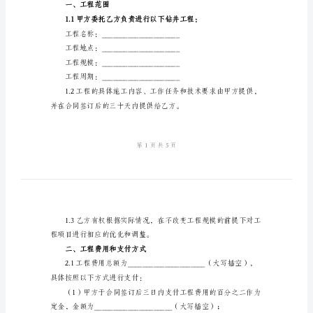
经
典
联系人：____
版
2024
年
钻
联系人：____
井
工
程
承
同：
包
一、工程范围
合