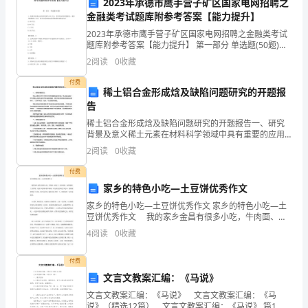
称
2023年承德市鹰手营子矿区国家电网招聘之
金融类考试题库附参考答案【能力提升】
“甲
2023年承德市鹰手营子矿区国家电网招聘之金融类考试
题库附参考答案【能力提升】 第一部分 单选题(50题)
方”）
1、假设某足球运动员的年薪为100万元，但若他从事其
2
阅读
0
收藏
他职业，最多只能得到2万元，那么该
地
付费
稀土铝合金形成焓及缺陷问题研究的开题报
址：
告
___________________
稀土铝合金形成焓及缺陷问题研究的开题报告一、研究
背景及意义稀土元素在材料科学领域中具有重要的应用
2024
价值。稀土铝合金是一种利用稀土元素和铝共同形成的
2
阅读
0
收藏
年
高强度、高导电性和耐腐蚀性能的金属材料，广泛用于
航空、航
钻
付费
家乡的特色小吃—土豆饼优秀作文
井
工
家乡的特色小吃—土豆饼优秀作文 家乡的特色小吃—土
豆饼优秀作文 我的家乡金昌有很多小吃，牛肉面、凉
程
皮子、沙米凉粉、油饼卷糕、土豆饼等，这些小吃风味
4
阅读
0
收藏
承
各不相同，在这些地方特色小吃中，我最喜欢的是土豆
食宿等费用；
饼
包
付费
合
文言文教案汇编：《马说》
同
应的发票和相关证明文件；
文言文教案汇编：《马说》 文言文教案汇编：《马
经
说》（精选12篇） 文言文教案汇编：《马说》 篇1