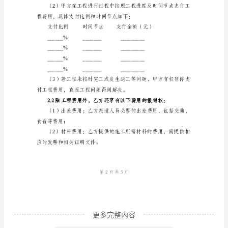
同
经
典
版
____
年
钻
井
工
程
承
包
更多完整内容