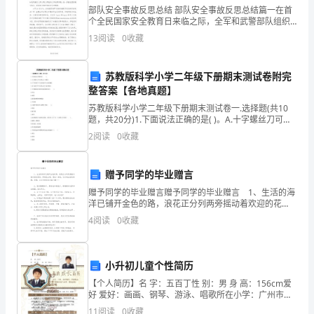
下
您和您的宝宝孩子共同参与!
部队安全事故反思总结 部队安全事故反思总结篇一在首
个全民国家安全教育日来临之际，全军和武警部队组织
欢
官兵系统学习宣传关于总体国家安全观重大战略思想，
13
阅读
0
收藏
具体要求：
结合实际组织开展走进军营，感知国防等国防教育活动
度
节
苏教版科学小学二年级下册期末测试卷附完
整答案【各地真题】
日
苏教版科学小学二年级下册期末测试卷一.选择题(共10
题，共20分)1.下面说法正确的是( )。A.十字螺丝刀可以
的
固定十字螺丝B.十字形扳手不可以固定外六角形螺丝C.活
2
阅读
0
收藏
口扳手不可以固定外六角形螺丝2
时
候，
赠予同学的毕业赠言
的物品，请与班主任说明。
赠予同学的毕业赠言赠予同学的毕业赠言 1、生活的海
另
洋已铺开金色的路，浪花正分列两旁摇动着欢迎的花
束。勇敢地去吧，朋友！前进，已吹响出征的海螺；彩
一
4
阅读
0
收藏
霞，正在将鲜花的大旗飞舞…… 2、愿你像颗种
些
小升初儿童个性简历
孩
【个人简历】名 字：五百丁性 别：男 身 高：156cm爱
将因您的参与而精彩!
子
好 爱好：画画、钢琴、游泳、唱歌所在小学：广州市天
河区实验第一小学户口所在地：广州市天河区2023年9
11
阅读
0
收藏