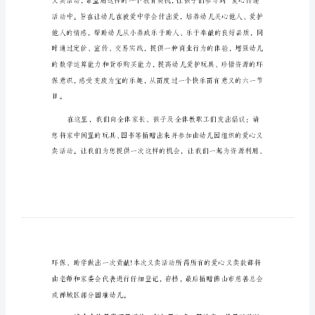
书
亲
爱
病不能享受节日的欢乐。
的
家
长
们：
“六
一”
国
际
儿
童