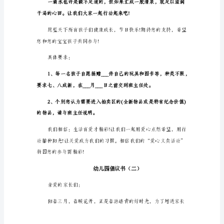
节，
是
全
世
界
日。
少
年
儿
童
的
节
日。