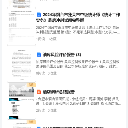
月，被评为“金
可
能
2024年烟台市蓬莱市中级统计师《统计工作
实务》最后冲刺试题完整版
因
亲爱的家长们：
2024年烟台市蓬莱市中级统计师《统计工作实务》最后
为
冲刺试题完整版 第1题：不定项选择题(本题1分)表3—2
是已公布的2006年我国国际收支平衡表简表，请根据此
1
阅读
0
收藏
表在下列备选答案中选出正确答案。(200
贫
困、
油库风险评价报告 (3)
疾
油库风险评价报告 风险控制效果评价报告 1.风险控制效
果评价范围及目的 我公司在标准化试运行期间，对危险
源识别是否全面，是否有遗漏；风险控制措施（方案）
病
0
阅读
0
收藏
是否充分、有效，是否将风险
不
付费
酒店调研总结报告
能
- 合肥市酒店调研汇报 - 小组成员：周辞 何帅 李昆 卢凯
享
晨 - 1.调研手段和内容 2.调研目的 3.调研对象 4.酒店简
述 5
2
阅读
0
收藏
受
节
付费