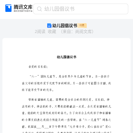
幼
幼儿园倡议书
儿
幼儿园倡议书
付费
园
2
阅读
收藏
（
来自
：
尚阅文库
）
倡
议
书
幼
儿
园
倡
亲爱的家长们：
议