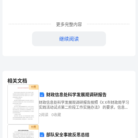
当
一
些
更多完整内容
孩
继续阅读
子
在
父
母
或禅城区部分困难幼儿。
相关文档
的
付费
财政信息处科学发展观调研报告
百
财政信息处科学发展观调研报告按照《X X市财政局学习
般
实践活动试点第二阶段工作实施办法》 的要求，信息处
继续深入贯彻落实科学发展观要求，紧密联系工作实
2
阅读
0
收藏
疼
际，认真查找在学习实践科学发展观方面存在的突出问
题
爱
付费
部队安全事故反思总结