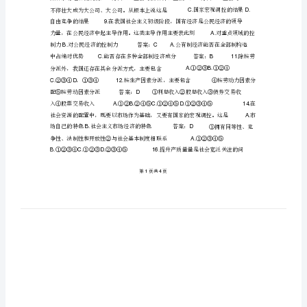
一
上
学
期
政
治
初
习
题
初
②③④①③④
C.D.
一
价钱的下跌，很多农民依据市场对玉米的需求，纷繁
上
学
年河南种子市场上，玉米种子的价钱比上年上升了一倍以上，优
2022
期