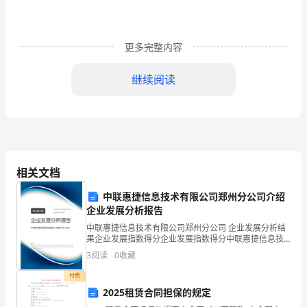
活
动
自
由竞争的结果
更多完整内容
决
继续阅读
定
各
B.
种
中占绝对优势
C.
社
相关文档
会
中联惠捷信息技术有限公司郑州分公司介绍
活
企业发展分析报告
②③④，①③④
C.D
中联惠捷信息技术有限公司郑州分公司 企业发展分析结
动
果企业发展指数得分企业发展指数得分中联惠捷信息技
术有限公司郑州分公司综合得分说明：企业发展指数根
配⑤按劳动因素分派
③
3
阅读
0
收藏
据企业规模、企业创新、企业风险、企业活力四个维度
对企
付费
经
入④股票交易收入
2025租赁合同担保的规定