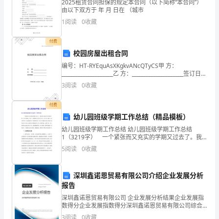
济
2025租赁合同担保的规定本合同（以下简称“本合同”）
由以下双方于 年 月 日在 （城市
活
1
阅读
0
收藏
动
自
场
B.
付费
是
校园房屋出租合同
全
编号：HT-RYEquAsXKgkvANcQTyCS甲 方：
_____________________乙 方：_____________________签订日
期：_____________
部
3
阅读
0
收藏
活
付费
幼儿园班级学期工作总结（精品模板）
动
幼儿园班级学期工作总结 幼儿园班级学期工作总结
的
1（3219字） 一个紧张而又充实的学期又过去了。我
班幼儿有些个性活泼开朗，但个性鲜明，通过一学期的
5
阅读
0
收藏
基
幼儿园学习生活，每个孩子都有了很大的进步，本学期
各项
础
深圳鑫诺恩贸易有限公司介绍企业发展分析
A.①②③④B.①②③C.②③④D.
报告
深圳鑫诺恩贸易有限公司 企业发展分析结果企业发展指
据
数得分企业发展指数得分深圳鑫诺恩贸易有限公司综合
得分说明：企业发展指数根据企业规模、企业创新、企
3
阅读
0
收藏