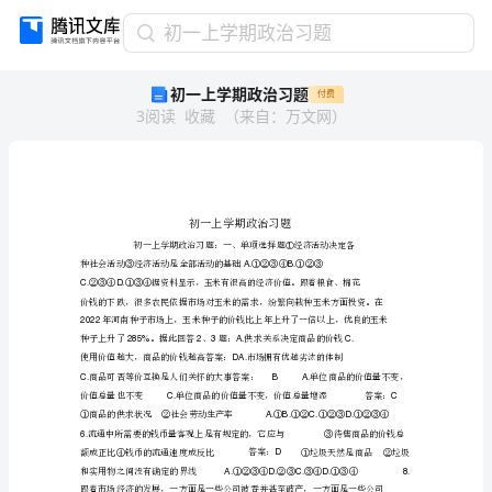
初
初一上学期政治习题
一
初一上学期政治习题
付费
上
3
阅读
收藏
（
来自
：
万文网
）
学
期
政
治
习
题
初