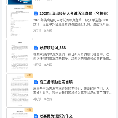
资
业风险、企业活力四个维度对企业发展情况进行评价。
该企
付费
料
2023年演出经纪人考试历年真题（名校卷）
显
2023年演出经纪人考试历年真题第一部分 单选题(300
题)1、设立中外合资经营的演出经纪机构、演出场所经
示，
营单位，中国合营者的投资比例应当不低于（ ）
2
阅读
0
收藏
A.50%B.51%C.60%D
玉
米
导游欢迎词_333
导游欢迎词导游欢迎词 在日新月异的现代社会中，欢
有
迎词使用的情况越来越多，欢迎词的用语务必富有激情
和表现出致词人的真诚。那么问题来了，到底应如何写
很
1
阅读
0
收藏
一份恰当的欢迎词呢？以下是小编精心整理的导游欢迎
词，
高
付费
高三备考励志发言稿
的
高三备考励志发言稿尊敬的老师们，亲爱的同学们：大
经
家好！首先，我想对我们即将步入高考战场的高三同学
们说一句：加油！我们所面临的高考虽然艰难，但也是
4
阅读
0
收藏
济
我们实现梦想、改变人生的机会。高考虽然只是我们人
生道路上
价
付费
以寒假为话题的作文