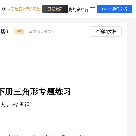
立享超值文库资源包
我的资料库
开通会员
Login 腾讯文档
解版）
编辑文档
本文由豆柴提供
付费
1、本卷分第I卷（选择题）和第Ⅱ卷（非选择题）两部分，满分100分，考试时间90分钟
3、答案必须写在试卷各个题目指定区域内相应的位置，如需改动，先划掉原来的答案，然后再写上新