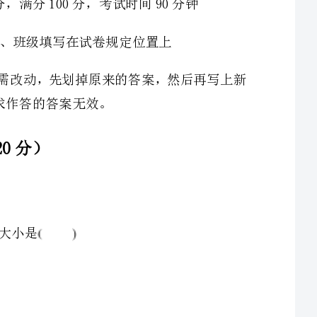
2、如图，△中，是边上的高，、分别是∠、∠的平分线，∠=50°，