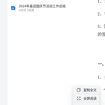
中
2024年喜迎国庆节活动工作总结
4
阅读
0
收藏
学
数
学
八
年
级
下
复制全文
册
全屏阅读