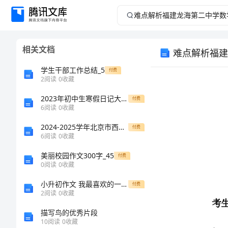
难
点
相关文档
难点解析福建
解
学生干部工作总结_5
付费
析
2
阅读
0
收藏
2023年初中生寒假日记大全600字20篇
福
付费
6
阅读
0
收藏
建
2024-2025学年北京市西城区月坛中学化学高二上学期期末教学质量检测试题含解析
付费
6
阅读
0
收藏
龙
美丽校园作文300字_45
付费
考生注意：
0
阅读
0
收藏
海
小升初作文 我最喜欢的一节课
付费
第
2
阅读
0
收藏
描写鸟的优秀片段
二
10
阅读
0
收藏