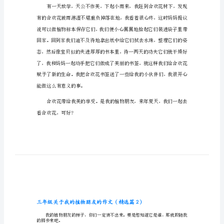
友
的
花。
作
文
三
年
级
关
哦!
于
我
的