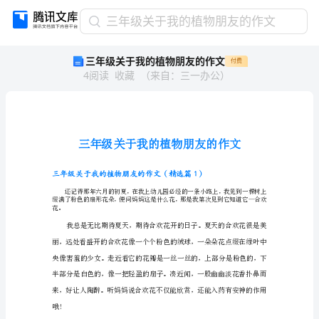
三
三年级关于我的植物朋友的作文
年
三年级关于我的植物朋友的作文
付费
级
4
阅读
收藏
（
来自
：
三一办公
）
关
于
我
的
植
物
朋