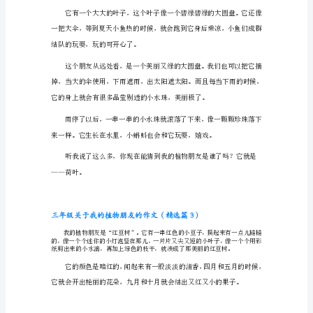
植
物
朋
友
的
作
文
能做这么有意义的事。
三
年
级
看合欢花，可好?
关
于
我