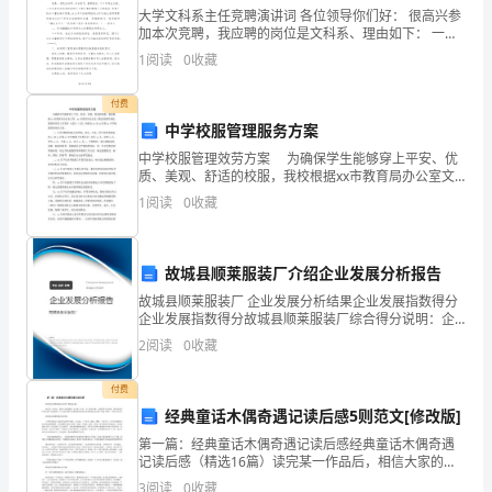
大学文科系主任竞聘演讲词 各位领导你们好： 很高兴参
记
加本次竞聘，我应聘的岗位是文科系、理由如下： 一、
具务相应的文科系负责所需要的思想素质，业务素质和
得
1
阅读
0
收藏
管理能力。 我是一名
那
付费
中学校服管理服务方案
年
中学校服管理效劳方案 为确保学生能够穿上平安、优
六
质、美观、舒适的校服，我校根据xx市教育局办公室文
件，xx市教育局办公室《推进局属学校校服管理效劳工
1
阅读
0
收藏
月
作指导（试行）》的，特制定xx市xx区第xx中学
的
故城县顺莱服装厂介绍企业发展分析报告
初
故城县顺莱服装厂 企业发展分析结果企业发展指数得分
企业发展指数得分故城县顺莱服装厂综合得分说明：企
夏，
——荷叶。
业发展指数根据企业规模、企业创新、企业风险、企业
2
阅读
0
收藏
活力四个维度对企业发展情况进行评价。该企业的综合
在
评价
付费
我
经典童话木偶奇遇记读后感5则范文[修改版]
上
第一篇：经典童话木偶奇遇记读后感经典童话木偶奇遇
记读后感（精选16篇）读完某一作品后，相信大家的视
野一定开拓了不少，写一份读后感，记录收获与付出
幼
3
阅读
0
收藏