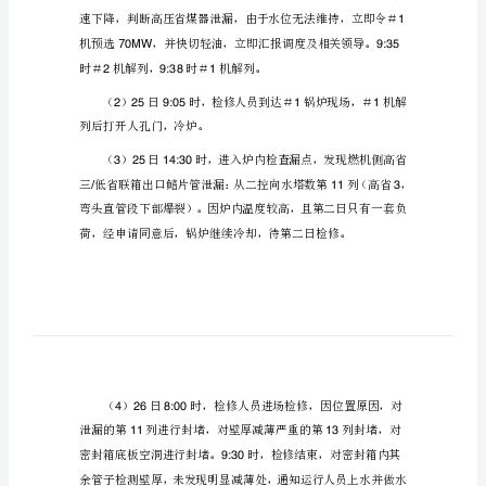
接
头
泄
、事件经过
1
漏
事
件
1
分
析
报
告