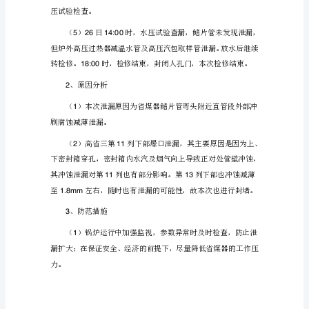
电
时＃机解列，时＃机解
29:381
厂
＃
1
列后打开人孔门，冷炉。
炉
32514:30
高
省
三
长
管
接
头