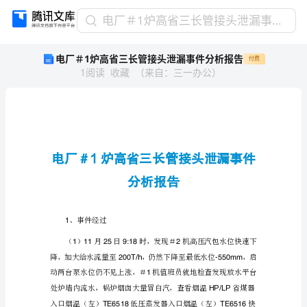
电
电厂＃1炉高省三长管接头泄漏事件分析报告
厂
电厂＃1炉高省三长管接头泄漏事件分析报告
付费
＃
1
阅读
收藏
（
来自
：
三一办公
）
1
炉
高
省
三
长
管