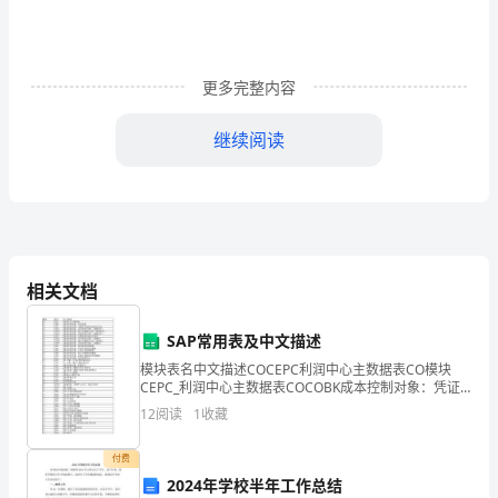
泄
漏
事
更多完整内容
件
继续阅读
分
4268:00
析
报
告
9:30
相关文档
SAP常用表及中文描述
1、
压试验检查。
模块表名中文描述COCEPC利润中心主数据表CO模块
CEPC_利润中心主数据表COCOBK成本控制对象：凭证
事
标题CO模块COBK_成本控制对象：凭证标题COCOEJ成
12
阅读
1
收藏
本控制对象：与财政年度相关的各行项
件
52614:00
付费
经
2024年学校半年工作总结