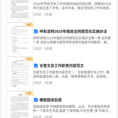
过
2024年学校半年工作总结时间如白驹过隙，转眼间2024
18:00
年已经过去了半年。这半年来，我在学校的工作中收获
（1）
颇丰，也经历了许多挑战和成长。现将这半年的工作总
2
阅读
0
收藏
结如下：一、教学工作作为一名教师，教学工作是我最
11
、原因分析
2
付费
月
呼和浩特2025年租房合同规范化实施办法
1
25
呼和浩特2025年租房合同规范化实施办法第一章 总则第
一条 目的与依据为规范呼和浩特市租房市场秩序，保护
租赁双方的合法权益，根据《中华人民共和国合同
刷腐蚀减薄泄漏。
日
2
阅读
0
收藏
法》、《中华人民共和国城市房地产管理法》等相关法
律法
9:18
付费
211
时，
仓管文员工作职责内容范文
仓管文员工作职责内容范文一、仓库管理文书工作1. 跟
发
进和处理仓库入库、出库、移库等相关文书，如采购
单、发货单、移库单等，确保文书的准确性和完整性。2.
6
阅读
0
收藏
现
协助上级主管进行仓库各项业务的分析和统计，提供相
＃
付费
1.8mm
橄榄园读后感
2
说园读后感 中国园林是由建筑、山水、花木等组合而成
、防范措施
3
机
的一个综合艺术品,真是“寸草有致,片石生情”,虽“半亩方
塘”,却追求“天光云影”之意境,极富诗情画意。走进中国园
4
阅读
0
收藏