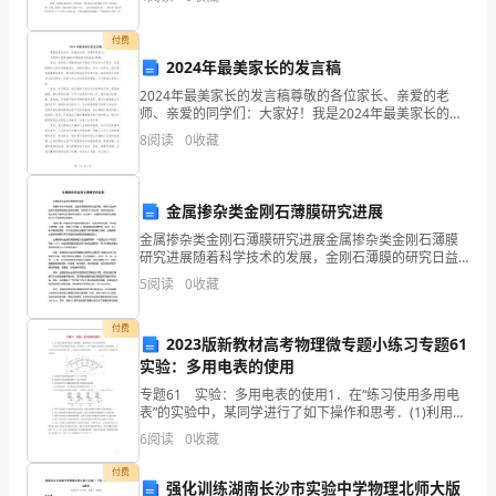
林就如同走进了中国艺术的殿堂,而读陈从
高
1
付费
压
2024年最美家长的发言稿
汽
2024年最美家长的发言稿尊敬的各位家长、亲爱的老
师、亲爱的同学们：大家好！我是2024年最美家长的爸
力。
包
爸/妈妈。首先，我要衷心感谢学校给予我这个机会在今
8
阅读
0
收藏
天发言，让我能够和大家分享我的成长、经验和理念。
水
位
金属掺杂类金刚石薄膜研究进展
快
金属掺杂类金刚石薄膜研究进展金属掺杂类金刚石薄膜
研究进展随着科学技术的发展，金刚石薄膜的研究日益
成熟，各种方法被开发用于制备高品质的金刚石薄膜，
速
5
阅读
0
收藏
并取得了许多应用，如高性能涂层、高功率电子器件和
生物医疗
下
付费
2023版新教材高考物理微专题小练习专题61
降，
实验：多用电表的使用
加
专题61 实验：多用电表的使用1．在“练习使用多用电
表”的实验中，某同学进行了如下操作和思考．(1)利用多
用电表测量未知电阻，用欧姆挡“×100”测量时发现指针
大
6
阅读
0
收藏
示数如图所示，为了得到比较准确的测量结果
给
付费
强化训练湖南长沙市实验中学物理北师大版