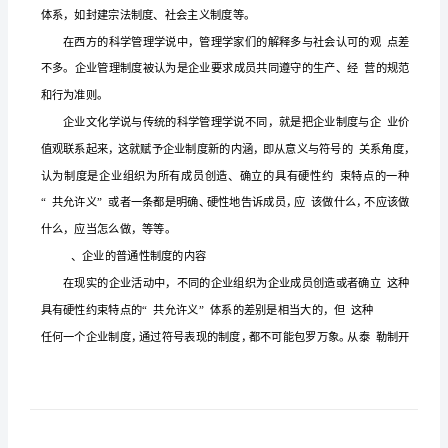
化
要
在联系。
把
、制度
握
企
业
制
度
涵义更广泛，包
文
化
范
畴，
首