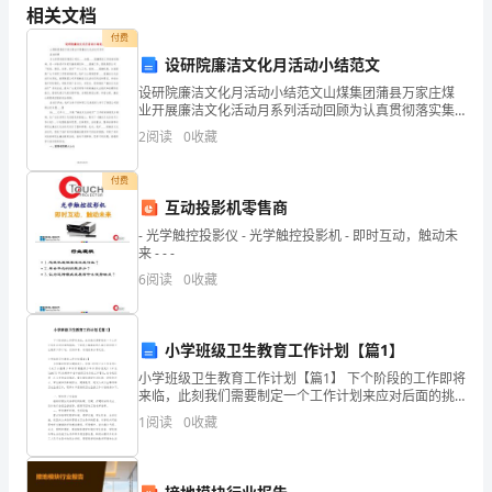
制
相关文档
度
付费
设研院廉洁文化月活动小结范文
的
设研院廉洁文化月活动小结范文山煤集团蒲县万家庄煤
业开展廉洁文化活动月系列活动回顾为认真贯彻落实集
内
团公司纪____加强____倡廉建设工作的相关精神，进一步
2
阅读
0
收藏
推进矿井党风廉政建设和____倡廉工作，围绕集
容，
付费
搞
互动投影机零售商
清
- 光学触控投影仪 - 光学触控投影机 - 即时互动，触动未
来 - - -
制
6
阅读
0
收藏
、公开性
度、
制
小学班级卫生教育工作计划【篇1】
小学班级卫生教育工作计划【篇1】 下个阶段的工作即将
度
来临，此刻我们需要制定一个工作计划来应对后面的挑
战。下面是小编准备的几篇小学班级卫生教育工作计
1
阅读
0
收藏
化
划，仅供参考，欢迎前来分享交流。小学班级卫生
全体成员行为选择的合理化、规范化。
与