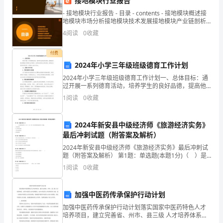
接地模块行业报告
制
- 接地模块行业报告 - 目录 - contents - 接地模块概述接
度
地模块市场分析接地模块技术发展接地模块产业链剖析
接地模
4
阅读
0
收藏
文
付费
化
2024年小学三年级班级德育工作计划
的
2024年小学三年级班级德育工作计划一、总体目标：通
过开展一系列德育活动，培养学生的良好品德，提高他
内
们的自理能力和团队合作意识，培养他们的社会责任
1
阅读
0
收藏
感，使其成为具有优秀品质、积极向上的小学生。二、
在
具体工
2024年新安县中级经济师《旅游经济实务》
联
、平行性
最后冲刺试题（附答案及解析）
系。、
2024年新安县中级经济师《旅游经济实务》最后冲刺试
题（附答案及解析） 第1题：单选题(本题1分)（ ）是
制
为满足游客行、游、住、食、购、娱方面需要而建设的
1
阅读
0
收藏
专门设施。A.旅游设施B.公用事业设施C.基
度
加强中医药传承保护行动计划
汉
加强中医药传承保护行动计划落实国家中医药特色人才
语
培养项目，建立完善省、州市、县三级 人才培养体系。