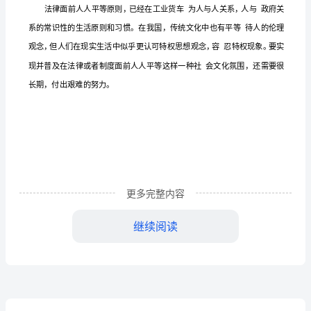
概
念，
在
此
基
础
上
明
确
更多完整内容
的
继续阅读
普
通
性