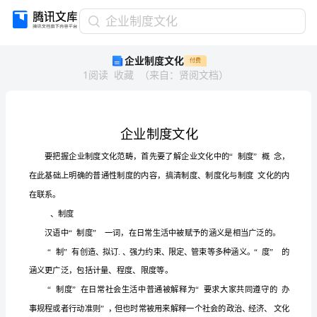
企
企业制度文化
业
企业制度文化
付费
制
1
阅读
收藏
（
来自
：
贤阅文档
）
度
文
化
企
业
制
度
文