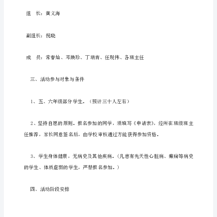
作
蚃
计
划
膆
为
全
面
实
二、研学旅行课程的组织与管理
虿
施
素
膇
质
教
育，