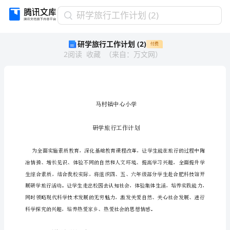
研
研学旅行工作计划 (2)
学
研学旅行工作计划 (2)
付费
旅
2
阅读
收藏
（
来自
：
万文网
）
行
工
作
计
划
(2)
芄
芄