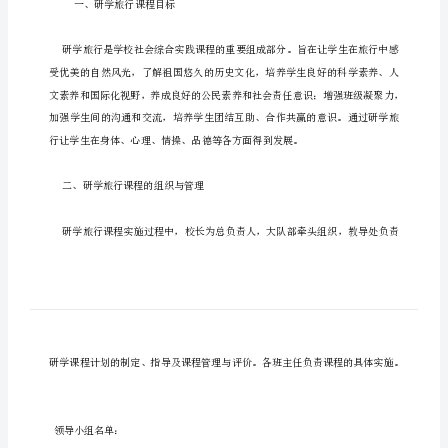
马
罿
村
镇
膆
中
心
小
学
罿
研
学
旅
一、研学旅行课程目标
膃
行
工