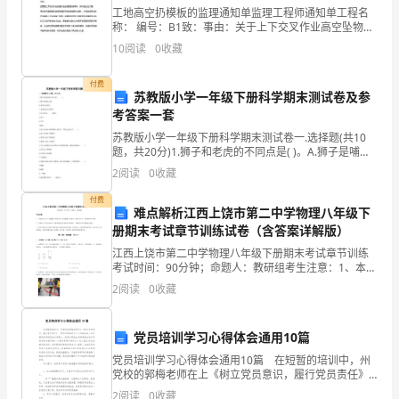
生
工地高空扔模板的监理通知单监理工程师通知单工程名
能
称： 编号：B1致：事由：关于上下交叉作业高空坠物的
事宜内容：近期在上下交义作业时屡次发生高空坠物事
10
阅读
0
收藏
件，其中铝合金门窗单位在安装窗框拆除钢管围护时发
在
艿
生钢
付费
旅
苏教版小学一年级下册科学期末测试卷及参
考答案一套
行
三、活动参与对象与条件
苏教版小学一年级下册科学期末测试卷一.选择题(共10
蚄
的
题，共20分)1.狮子和老虎的不同点是( )。A.狮子是哺乳
动物B.老虎长着尾巴C.老虎的皮毛有条纹2.沙包是用( )做
2
阅读
0
收藏
的。A.沙子B.石头
过
付费
难点解析江西上饶市第二中学物理八年级下
程
蒂
册期末考试章节训练试卷（含答案详解版）
中
江西上饶市第二中学物理八年级下册期末考试章节训练
考试时间：90分钟；命题人：教研组考生注意：1、本卷
陶
分第I卷（选择题）和第Ⅱ卷（非选择题）两部分，满分
2
阅读
0
收藏
膀
100分，考试时间90分钟2、答卷前，考生务必用
冶
党员培训学习心得体会通用10篇
情
党员培训学习心得体会通用10篇 在短暂的培训中，州
操、
党校的郭梅老师在上《树立党员意识，履行党员责任》
一课中所举的例子令人印象深刻。在辛建宝老师的依法
2
阅读
0
收藏