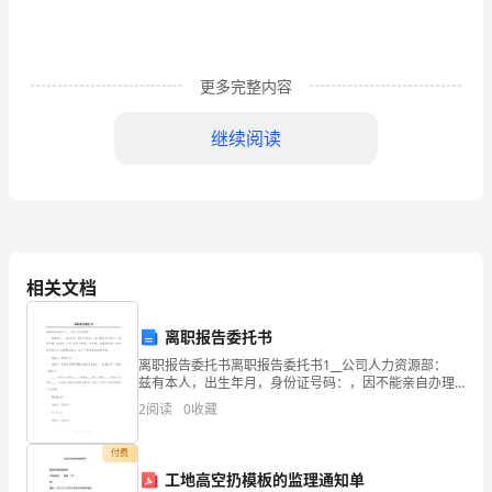
深
化
更多完整内容
基
继续阅读
础
教
育
课
相关文档
程
领导小组名单：
薆
改
离职报告委托书
离职报告委托书离职报告委托书1__公司人力资源部：
革，
兹有本人，出生年月，身份证号码：，因不能亲自办理
组长：黄义海
肃
个人辞职手续，故委托_公司_部代为办理，代为本人办理
让
2
阅读
0
收藏
辞职的一切手续均视为本人意愿的表达，由本人承
学
付费
副组长：倪晓
工地高空扔模板的监理通知单
蒀