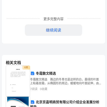
题
〔人
教
更多完整内容
版〕
继续阅读
生
3.以下表达错误的选项是()
物
A.酵母菌有核膜，而固氮菌没有
学
科
B.酵母菌有细胞膜，而固
相关文档
是
付费
冬霜散文精选
一
冬霜散文精选 路边的冬青也是这样的白，墨绿的叶面
门
上粘着层霜，从椭圆形的周边，缓缓地向叶面延伸，由
重到轻地点缀着、渗透着，周边白的厚重，中间白的平
7
阅读
0
收藏
根
淡，如同银色的元宝，错落有致地摆放着，覆盖着叶，
掩盖
核糖体。B
底
北京京嘉明商贸有限公司介绍企业发展分析
报告