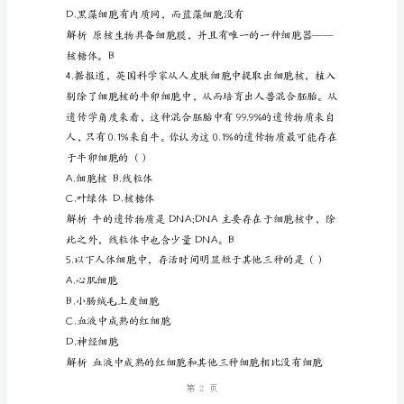
一
生
物
必
修
一
细
胞
核
检
测
第1页
试