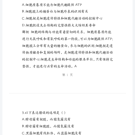
胞
一、单项选择题
核
检
A.蓝藻和水绵细胞中都
测
B.它们都有染色体，存在基因
试
题
（人
解析原核细胞没有染色体。B
教
版）
高