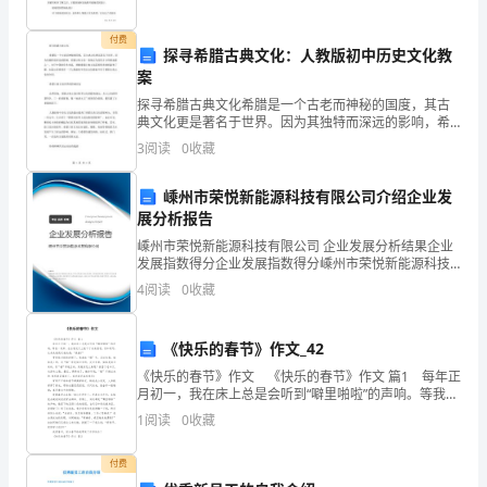
人
B.小肠绒毛上皮细胞
付费
们
探寻希腊古典文化：人教版初中历史文化教
C.血液中成熟的红细胞
案
的
探寻希腊古典文化希腊是一个古老而神秘的国度，其古
D.神经细胞
典文化更是著名于世界。因为其独特而深远的影响，希
生
腊古典文化一直被认为是西方文明的起源之一。对于中
3
阅读
0
收藏
国的学生来说，理解希腊古典文化需要更多的探索和了
活
解。本篇
嵊州市荣悦新能源科技有限公司介绍企业发
处
第2页
展分析报告
处
嵊州市荣悦新能源科技有限公司 企业发展分析结果企业
发展指数得分企业发展指数得分嵊州市荣悦新能源科技
都
有限公司综合得分说明：企业发展指数根据企业规模、
4
阅读
0
收藏
企业创新、企业风险、企业活力四个维度对企业发展情
与
况进
《快乐的春节》作文_42
生
《快乐的春节》作文 《快乐的春节》作文 篇1 每年正
物
月初一，我在床上总是会听到“噼里啪啦”的声响。等我一
起床，总会看见天上散下了朵朵烟花。你知道吗，这朵
1
阅读
0
收藏
有
朵烟花代表的是：“祝福！” 要到贴对联
紧
付费