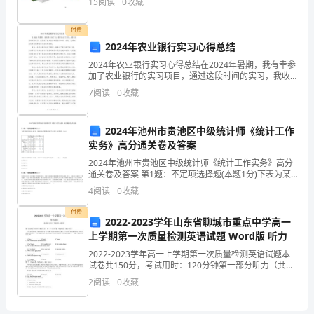
15
阅读
0
收藏
情
算的管理 13
况
付费
2024年农业银行实习心得总结
分
2024年农业银行实习心得总结在2024年暑期，我有幸参
加了农业银行的实习项目，通过这段时间的实习，我收
析
获了很多宝贵的经验与知识。在此，我将对这次实习的
7
阅读
0
收藏
体验进行总结和反思。首先，在农业银行的实习期间，
报
告
2024年池州市贵池区中级统计师《统计工作
实务》高分通关卷及答案
范
2024年池州市贵池区中级统计师《统计工作实务》高分
通关卷及答案 第1题：不定项选择题(本题1分)下表为某
文
地区支出法GDP表。按支出法计算的某市地区生产总值
4
阅读
0
收藏
（计量单位：亿元）请据此表计算回答以下问题：
付费
2022-2023学年山东省聊城市重点中学高一
七
上学期第一次质量检测英语试题 Word版 听力
（1）
2022-2023学年高一上学期第一次质量检测英语试题本
试卷共150分，考试用时：120分钟第一部分听力（共两
班
节，满分30分） 第一节（共5小题；每题1.5分，满分7.5
2
阅读
0
收藏
分）听下面5段对话。每段对话后
是