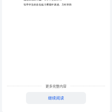
报
告
范
用，为老师分担了相当一局部工作。
文
教
老师交流。
师
实
束自己，班风有点急躁。
习
更多完整内容
班
通过典范的力量，引导学
级
继续阅读
情