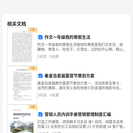
况
分
析
相关文档
付费
报
作文一年级我的寒假生活
告
作文一年级我的寒假生活愉快的寒假里我们买年货、放
鞭炮、堆雪人、吃饺子、打雪仗，过的好开心啊。精心
范
为大家提供小学一年级寒假作文，欢迎阅读。更多精彩
2
阅读
0
收藏
内容关注我们的更新。作文一年级我的寒假生活1眼看寒
文
假将近
付费
教
秦皇岛首届露营节策划方案
秦皇岛首届野外露营节策划方案一、活动背景及意义：
师
当凭栏拂柳，满天荧火虫的场景只在浪漫的电影中出
现，你是否更渴望回归大自然，去寻找一种新鲜、健康
实
3
阅读
0
收藏
的生活体验呢？那就请于7月、8月期间到五泉山庄去参
加露营节
习
付费
营销人员内训手册营销管理制度汇编
班
打造工作激情，绩效触手可及目 录1 目的、纲要及适用
级
范围 22 业务的分工及组织设置 23 计划管理 34 客户管
理 55 业务管理 96 人员管理 107 内勤、开票、提货、结