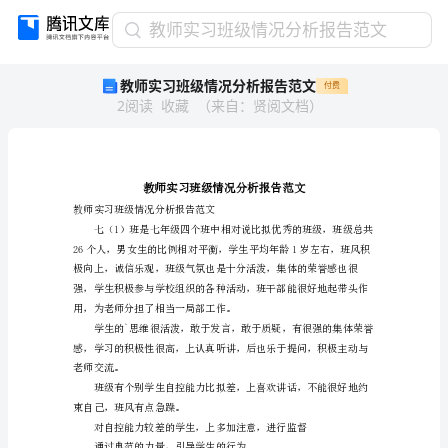
教
教师实习班级情况分析报告范文
师
教师实习班级情况分析报告范文
付费
实
2
阅读
收藏
（
来自
：
贤阅文档
）
习
班
级
情
况
分
教师实习班级情况分析报告范文
析