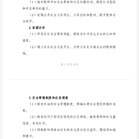
全
二、工作重点：
工
作
计
划
2024
年
幼
三、具体工作措施：
儿
1.教师安全培训
园
大