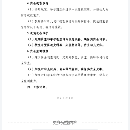
和突发事件的能力。
班
班
全意识。
级
安
2.家园合作
全
工
重视。
作
计
施。
划
一、
工
作
更多完整内容
目