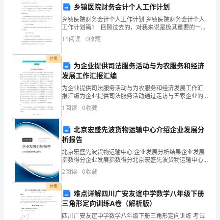
应急疏散能力。
乡镇医院财务会计个人工作计划
和
乡镇医院财务会计个人工作计划 乡镇医院财务会计个人
工作计划篇1 回顾过去的，对我来说是极其重要的一
自
年。踏上一个陌生美丽的城市，进入一个全新的岗位，
紧急情况下迅速、有序地疏散。
11
阅读
0
收藏
来到一个充满朝气、激情的团队，我很感谢各位的陪
我
伴，使
5.设施设备维护
付费
保
为企业提供司法服务活动与为农服务和经济
发展工作汇报汇编
护
为企业提供司法服务活动与为农服务和经济发展工作汇
报汇编为企业提供司法服务活动通过走访与五家企业的
能
员工零距离的接触，了解到五家企业的经营状况；近年
1
阅读
0
收藏
来的涉诉情况；目前生产经营过程中遇到的困难；在生
6.安全监测机制
力。
产经营活
北京宏盛先波货物运输中心介绍企业发展分
2.
析报告
创
北京宏盛先波货物运输中心 企业发展分析结果企业发展
全检查。
指数得分企业发展指数得分北京宏盛先波货物运输中心
建
综合得分说明：企业发展指数根据企业规模、企业创
2
阅读
0
收藏
新、企业风险、企业活力四个维度对企业发展情况进行
安
评价。
付费
难点详解四川广安友谊中学数学八年级下册
全
三角形定向训练A卷（解析版）
全监测能力。
四川广安友谊中学数学八年级下册三角形定向训练 考试
稳