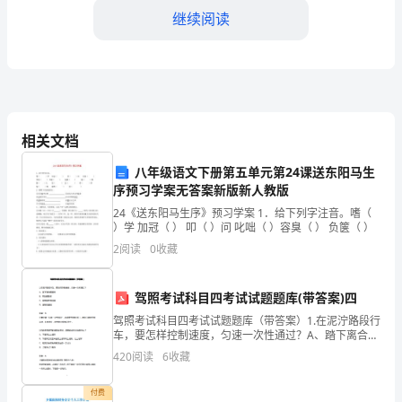
标：
继续阅读
1.
提
3.安全管理制度和应急预案
高
相关文档
幼
程。
儿
八年级语文下册第五单元第24课送东阳马生
序预习学案无答案新版新人教版
班
24《送东阳马生序》预习学案 1．给下列字注音。嗜（
迅速、有效应对。
）学 加冠（ ） 叩（ ）问 叱咄（ ）容臭（ ） 负箧（ ）
级
2
阅读
0
收藏
的
和遵守。
安
驾照考试科目四考试试题题库(带答案)四
驾照考试科目四考试试题题库（带答案）1.在泥泞路段行
全
4.安全疏散演练
车，要怎样控制速度，匀速一次性通过？A、踏下离合器
踏板B、用加速踏板C、使用驻车制动器D、踏制动踏板
420
阅读
6
收藏
意
答案：B注意关键“匀速一次性通过”，因此要控制好
识
付费