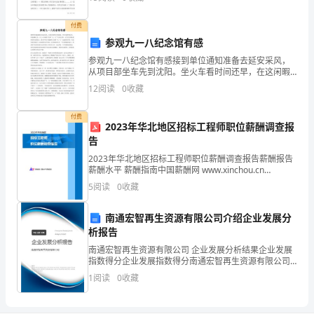
建材购销合同书范本《建材购销合同书范本》简介：建
材买卖
园
付费
实
参观九一八纪念馆有感
参观九一八纪念馆有感接到单位通知准备去延安采风，
际，
从项目部坐车先到沈阳。坐火车看时间还早，在这闲暇
之余，早上9点来到了沈阳“九一八”历史纪念馆。这个纪
12
阅读
0
收藏
我
念馆是我特别向往的地方，因为平时在电视新闻上看到
“九
们
付费
2023年华北地区招标工程师职位薪酬调查报
/
23
积
告
2023年华北地区招标工程师职位薪酬调查报告薪酬报告
极
薪酬水平 薪酬指南中国薪酬网 www.xinchou.cn
140,108 161,289 170,714 202,78
5
阅读
0
收藏
开
展
南通宏智再生资源有限公司介绍企业发展分
析报告
了
南通宏智再生资源有限公司 企业发展分析结果企业发展
指数得分企业发展指数得分南通宏智再生资源有限公司
“综
综合得分说明：企业发展指数根据企业规模、企业创
1
阅读
0
收藏
新、企业风险、企业活力四个维度对企业发展情况进行
治
评价。