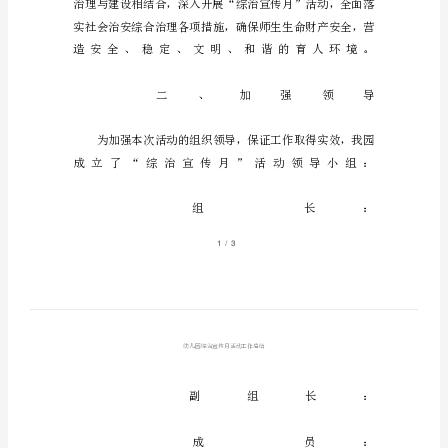
工
作
总
结
幼
儿
园
综
治
宣
传