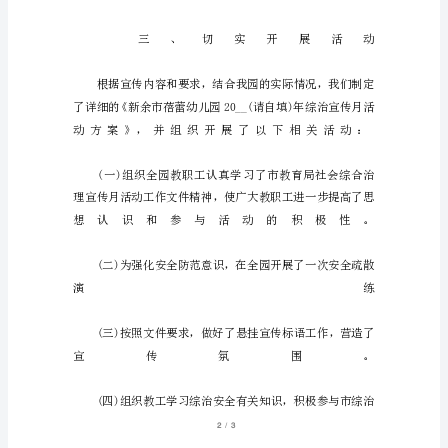
月
活
动
工
作
总
结
幼
儿
园
综
/
13
治
宣