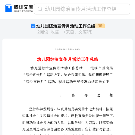
幼
幼儿园综治宣传月活动工作总结
儿
幼儿园综治宣传月活动工作总结
付费
园
2
阅读
收藏
（
来自
：
文库吧
）
综
治
宣
传
月
活
动