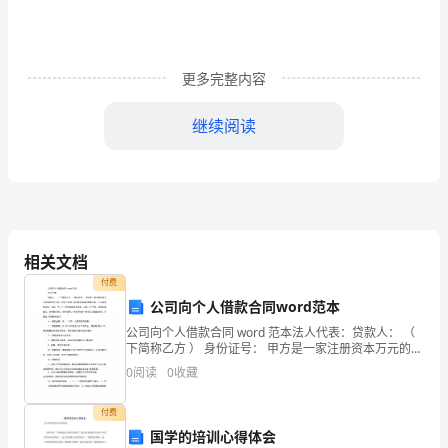
传
月
更多完整内容
活
动
继续阅读
工
作
总
结
相关文档
付费
根
公司向个人借款合同word范本
据
公司向个人借款合同 word 范本法人代表：贷款人： （
下简称乙方 ） 身份证号： 甲方是一家注册资本万元的有
市
限责任公司，因生产经营 项目的实施临时需要资金，乙
0
阅读
0
收藏
方有闲置资金。为此，甲、乙 双方根据有
教
付费
育
国学的培训心得体会