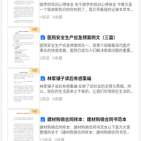
国学的培训心得体会 关于国学的培训心得体会 今晚又是
局
一个吸收新知识的时刻到了，我又带着我的记录本早早
的坐在培训室等待 ，这已经是第八次的培训了，今晚的
“综
1
阅读
0
收藏
培训师，是一个年轻漂亮的女老师，她叫燕子老师！
治
付费
医院安全生产应急预案例文（三篇）
宣
医院安全生产应急预案例文一、背景介绍随着现代医疗
传
事业的快速发展，医院已成为人们解决疾病问题的重要
场所。然而，由于医院涉及众多病人、医护人员和设
2
阅读
0
收藏
月”
备，特殊的工作环境和人员流动性，医院安全生产存在
一定的隐患
活
付费
林家铺子读后有感集编
动
林家铺子读后有感集编 反映了旧社会的无情与黑暗。所
以，现在的生活是来之不易的，让我们珍惜现在生活的
方
每一个瞬间，给旧社会封顶，让光明、和平、爱与温暖
2
阅读
0
收藏
永驻人间。以下是豆花问答网和大家 ___相关的林家铺子
案，
付费
结
建材购销合同样本：建材购销合同书范本
合
建材购销合同样本：建材购销合同书范本以下是为大家
整理的关于《建材购销合同样本：建材购销合同书范
本》的文章，希望大家能够喜欢！建材购销合同样本：
我
15
阅读
0
收藏