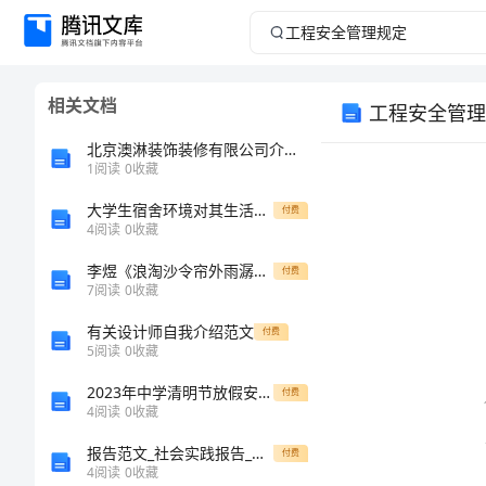
工
程
相关文档
工程安全管理
安
北京澳淋装饰装修有限公司介绍企业发展分析报告
全
1
阅读
0
收藏
大学生宿舍环境对其生活的影响研究报告
管
付费
4
阅读
0
收藏
理
李煜《浪淘沙令帘外雨潺潺》阅读答案
付费
7
阅读
0
收藏
规
有关设计师自我介绍范文
付费
5
阅读
0
收藏
定
2023年中学清明节放假安全告知书
付费
工
4
阅读
0
收藏
程
报告范文_社会实践报告_关于新农村课题的实践总结报告
付费
4
阅读
0
收藏