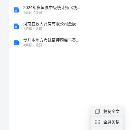
安
2024年襄垣县中级统计师《统计基础知识理论及相关知识》考前冲刺预测试卷（附答案及解析）
全
1
阅读
0
收藏
管
河南宜致大药房有限公司金辰瑶光店介绍企业发展分析报告
3
阅读
0
收藏
理
专升本地方考试密押题库与答案解析安徽省专升本大学语文模拟10
规
4
阅读
0
收藏
定
是
指
在
工
程
复制全文
施
全屏阅读
工