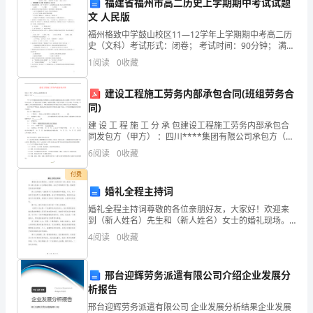
福建省福州市高二历史上学期期中考试试题
合
文 人民版
福州格致中学鼓山校区11—12学年上学期期中考高二历
A:28m
卷】
史（文科）考试形式：闭卷； 考试时间：90分钟； 满
分：100分一、单项选择题 (30小题，每小题2分，共50
B:18m
1
阅读
0
收藏
分)1、春秋战国时期，主张“仁者爱
历
C:24m
建设工程施工劳务内部承包合同(班组劳务合
年
D:20m
同)
广
建 设 工 程 施 工 分 承 包建设工程施工劳务内部承包合
答案：C
同发包方（甲方） ：四川****集团有限公司承包方（乙
东
方） ：甲方已与***建筑安装有限公司就阳城·心灵家园
6
阅读
0
收藏
项目建筑安装工程 A 标段施工项
省
付费
6
建筑施工现场的安全教育培训应由谁负责组织
婚礼全程主持词
清
A:
施工单位
婚礼全程主持词尊敬的各位亲朋好友，大家好！欢迎来
远
到（新人姓名）先生和（新人姓名）女士的婚礼现场。
B:
政府部门
在这个特殊的日子里，感谢您们的光临和祝福！新人们
4
阅读
0
收藏
的婚礼一直被寄予了无限的期待和祝福，今天，终于实
市
C:
业主单位
现了他们
建
邢台迎辉劳务派遣有限公司介绍企业发展分
D:
监理单位
析报告
筑
答案：A
邢台迎辉劳务派遣有限公司 企业发展分析结果企业发展