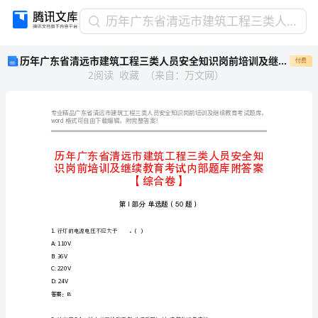
历
历年广东省清远市建筑工程三类人员安全知识岗前培训及继续教育考试内部题库附答案【综合卷】
年
历年广东省清远市建筑工程三类人员安全知识岗前培训及继续教育考试内部题库附答案【综合卷】
付费
广
2
阅读
收藏
（
来自
：
万文网
）
东
省
清
远
word
格式可自由下载编辑，附完整答案！
市
建
筑