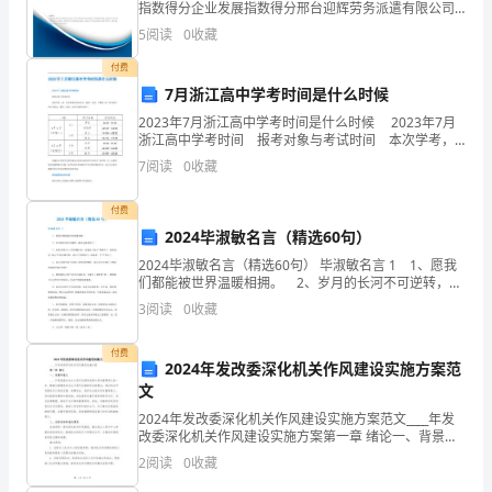
工
指数得分企业发展指数得分邢台迎辉劳务派遣有限公司
综合得分说明：企业发展指数根据企业规模、企业创
5
阅读
0
收藏
新、企业风险、企业活力四个维度对企业发展情况进行
程
评价。
付费
三
7月浙江高中学考时间是什么时候
2023年7月浙江高中学考时间是什么时候 2023年7月
类
浙江高中学考时间 报考对象与考试时间 本次学考，
高一学生报考科目为历史、地理、化学、生物学;高二学
人
7
阅读
0
收藏
生报考科目为语文、数学、技术。具体考试
员
付费
2024毕淑敏名言（精选60句）
安
2024毕淑敏名言（精选60句） 毕淑敏名言 1 1、愿我
全
们都能被世界温暖相拥。 2、岁月的长河不可逆转，我
不会再年轻了。 3、有些中国人入了外国籍以后，标榜
3
阅读
0
收藏
知
自己是个"香蕉人"，意思是自己除了外
识
付费
2024年发改委深化机关作风建设实施方案范
文
岗
2024年发改委深化机关作风建设实施方案范文____年发
前
改委深化机关作风建设实施方案第一章 绪论一、背景和
意义____年是我国社会主义现代化建设进程中具有重要意
2
阅读
0
收藏
培
义的一年。随着全面建设社会主义现代化国家