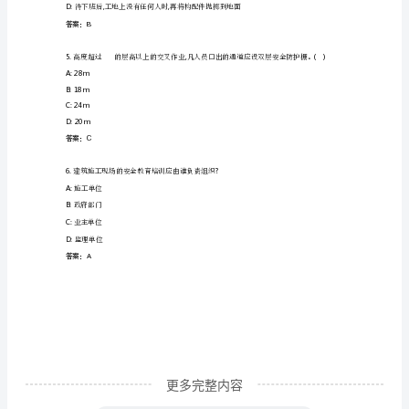
识
B:
柔性连墙件
岗
C:
刚性连墙件
前
D:
拉筋和顶撑配合使用
培
答案：C
训
3.,()
及
A:3
B:2
继
C:4
续
教
育
更多完整内容