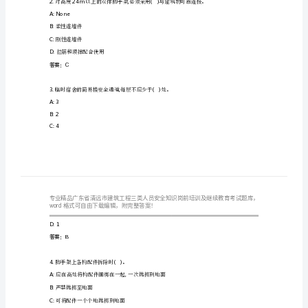
工
程
三
类
1.()
行灯的电源电压不应大于。
A:110V
人
B:36V
员
C:220V
D:24V
安
答案：B
全
知
2.24m,()
A:None