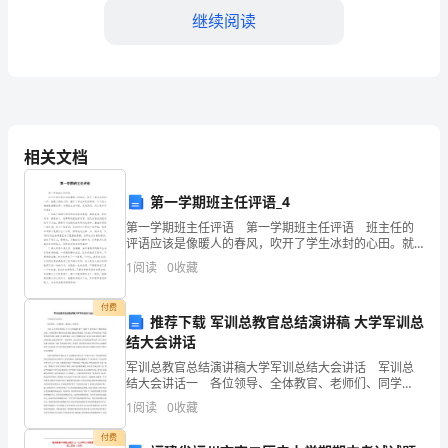
考
继续阅读
试
word
格式可自由下载编辑，附完整答案！
内
D:1
部
答案：B
相关文档
题
第一学期班主任评语_4
4.()
脚手架上各构配件拆除时。
第一学期班主任评语 第一学期班主任评语 班主任的
库
评语应该是像暖人的春风，吹开了学生冰封的心田。就
A:,
应在高处将构配件捆绑
像火热的太阳，催开了学生如花的笑颜。以下是小编搜
1
阅读
0
收藏
集整理的第一学期班主任评语，欢迎阅读，供大家参考
附
B:
和
严禁抛掷至地面
付费
推荐下载 军训总教官总结演讲稿 大学军训总
答
C:
可将配件一个个地抛掷到地面
结大会讲话
D:,,
军训总教官总结演讲稿大学军训总结大会讲话 军训总
案
结大会讲话一 各位领导、全体教官、老师们、同学
答案：B
们： 历时10天的军事训练,今天已经圆满结束了.刚敢
1
阅读
0
收藏
于,我们举行了隆重的阅兵式、分列式和军事课目汇报
【综
付费