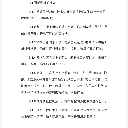
项
工程规模：
2.
目
名
称：
兰
州
14.711164.97
新
区
临
时
5
长
途
客