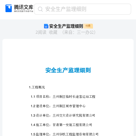
安
安全生产监理细则
全
安全生产监理细则
付费
生
2
阅读
收藏
（
来自
：
三一办公
）
产
监
理
细
则
安
全