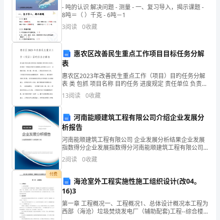
城
- 吨的认识 解决问题 - 测量 - 一、复习导入，揭示课题 -
3.1.2
8吨＝（ ）千克 - 6吨－1
市
3
阅读
0
收藏
在的问题确定特殊管道的施工方法
;
管
惠农区改善民生重点工作项目目标任务分解
理
3.1.3
表
中
惠农区2023年改善民生重点工作（项目）目旳任务分解
表 类 包抓 项目名称 目旳任务 进度规定 责任单位 负责人
别 领导 一季度完毕拆迁方案制定,完毕部分土方工 打通
心
13
阅读
0
收藏
经五路、纬六
1.3
3.1.4
河南能顺建筑工程有限公司介绍企业发展分
设
析报告
细施工方案，准备施工机具材料
;
河南能顺建筑工程有限公司 企业发展分析结果企业发展
计
指数得分企业发展指数得分河南能顺建筑工程有限公司
综合得分说明：企业发展指数根据企业规模、企业创
3.1.5
2
阅读
0
收藏
单
新、企业风险、企业活力四个维度对企业发展情况进行
评价。
付费
位：
海沧室外工程实施性施工组织设计(改04。
16)3
兰
第一章 工程概况一、工程概况1、总体设计概况本工程为
西部（海沧）垃圾焚烧发电厂（辅助配套)工程--综合楼
州
室外工程，包含地块场平、道路、广场、地面硬化、大