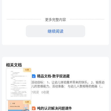
运
站
更多完整内容
工
程
继续阅读
1.2
建
级。
设
单
相关文档
、安全文明施工准备
3
付费
位：
精品文档-数字捉迷藏
图纸资料的准备
3.1
兰
活动目标： 1、让幼儿体验魔术带来的快乐。 2、锻炼幼
儿的思维能力、活动准备： 与幼儿人数相等的图画（由
州
数字组成的图画）、笔、数字1——10卡片、数字表格活
7
阅读
0
收藏
3.1.1
动过程： 一：开始部
新
理解图纸提出的施要求
付费
;
区
吨的认识解决问题课件