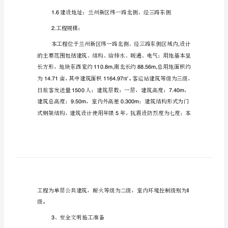
生
产
监
工程概况
1.
理
1.1
细
则
1.2
1.
1.3
工
1.4
程
概
1.5
况
1.1
1.6