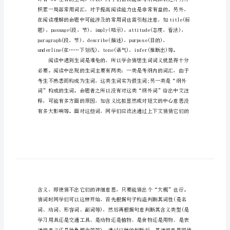
个
要
关注我们!
点
提
高
英
语
阅
读
能
力