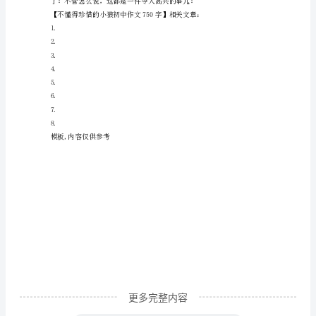
狼
初
中
作
文
750
字
化了！”
不
懂
得
珍
惜
的
更多完整内容