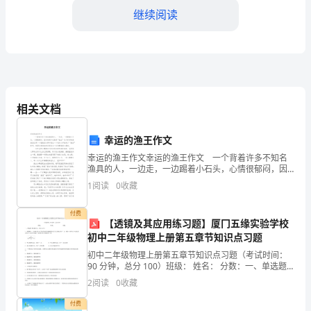
小
继续阅读
狼
初
中
作
相关文档
文
幸运的渔王作文
750
幸运的渔王作文幸运的渔王作文 一个背着许多不知名
渔具的人，一边走，一边踢着小石头，心情很郁闷，因
字
为连续五次获得“渔王”这个称号的姜渔王在第二十届渔王
1
阅读
0
收藏
大赛中竟让一个毛头小子抢走了“渔王”称号。他没注
付费
在
【透镜及其应用练习题】厦冂五缘实验学校
初中二年级物理上册第五章节知识点习题
深
初中二年级物理上册第五章节知识点习题（考试时间：
90 分钟，总分 100）班级： 姓名： 分数：一、单选题
林
（每小题 3 分，共计 45 分）1、如图所示，主光轴上的
2
阅读
0
收藏
Ｓ点发出的光经凸透镜折射后交于主光轴
的
1.
付费