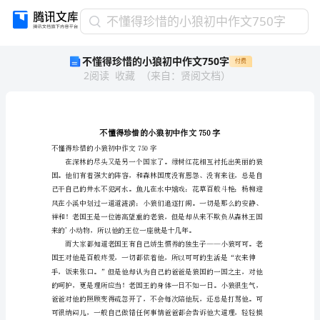
不
不懂得珍惜的小狼初中作文750字
懂
不懂得珍惜的小狼初中作文750字
付费
得
2
阅读
收藏
（
来自
：
贤阅文档
）
珍
惜
的
小
狼
初
不懂得珍惜的小狼初中作文750字
中