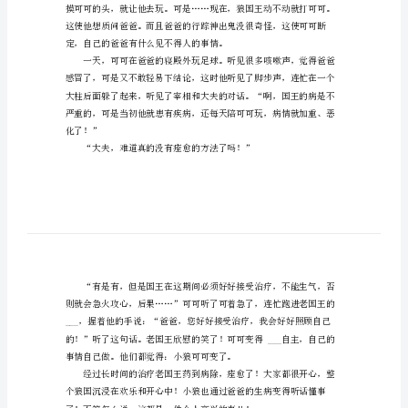
作
文
750
字
不
懂
得
珍
惜
的
小