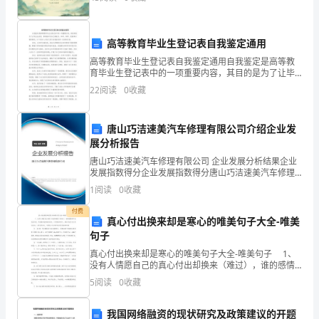
分
的支持使身躯平衡．下列说法正确的是()
数：
高等教育毕业生登记表自我鉴定通用
A．水平地面对手杖没有摩擦力的作用
高等教育毕业生登记表自我鉴定通用自我鉴定是高等教
100
B．水平地面对手杖有摩擦力的作用
育毕业生登记表中的一项重要内容，其目的是为了让毕
业生自觉、客观地评价自己的能力、知识、素质、经验
分
22
阅读
0
收藏
C．水平地面对手杖的弹力方向竖直向上
等方面的情况。以下是本人对自己进行自我鉴定的一些
具体内容
一、
D．水平地面对手杖的作用力方向竖直向上
唐山巧洁速美汽车修理有限公司介绍企业发
选
展分析报告
唐山巧洁速美汽车修理有限公司 企业发展分析结果企业
择
发展指数得分企业发展指数得分唐山巧洁速美汽车修理
有限公司综合得分说明：企业发展指数根据企业规模、
题
1
阅读
0
收藏
企业创新、企业风险、企业活力四个维度对企业发展情
况进
付费
（
真心付出换来却是寒心的唯美句子大全-唯美
句子
共
真心付出换来却是寒心的唯美句子大全-唯美句子 1、
12
没有人情愿自己的真心付出却换来（难过），谁的感情
都不是凭空而生，不是随任凭便想有就有。心里装着你
5
阅读
0
收藏
题，
的人，确定不会让自己难过流泪；心里没你的人，你
总
我国网络融资的现状研究及政策建议的开题