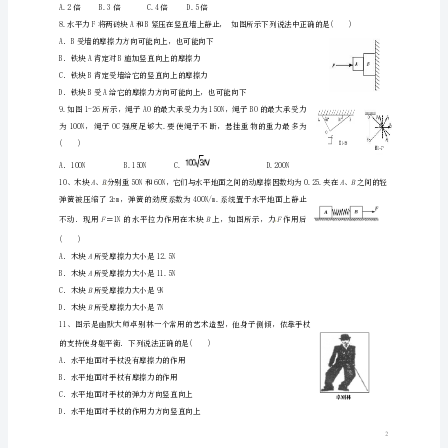
D．大小为2N，方向竖直向上
月
G
考
F
A.木块对地面的压力随增大而增大
试
F
B.木块对地面的压力随增大而减小
题
D.木块对地面的压力就是木块的重力
陕
西
但仍然保持静止。B木块受到几个力的作用()
省
A．3B．4C．5D．6
西
安
市
第