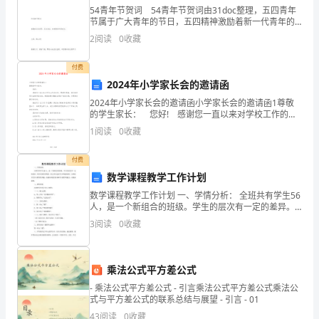
54青年节贺词 54青年节贺词由31doc整理，五四青年
月
D．铁块B受A给它的摩擦力方向可
节属于广大青年的节日，五四精神激励着新一代青年的
强大动力，下面是小编整理的54青年节贺词范文 54青
考
2
阅读
0
收藏
年节贺词
试
付费
()
2024年小学家长会的邀请函
题
2024年小学家长会的邀请函小学家长会的邀请函1尊敬
考
的学生家长： 您好! 感谢您一直以来对学校工作的支
持、理解和帮助。我们都非常关注孩子的成长，希望能
1
阅读
0
收藏
试
够加强彼此间的'相互沟通，共同探讨孩子的
时
付费
数学课程教学工作计划
间：
数学课程教学工作计划 一、学情分析： 全班共有学生56
人，是一个新组合的班级。学生的层次有一定的差异。
()
80
所以在新的学期里，在让学生适应学习环境的同时，应
3
阅读
0
收藏
调动学生学习数学的兴趣，加强培养他们的
A
A．木块所受摩擦力大小是12.5N
分
A
B．木块所受摩擦力大小是11.5N
钟
乘法公式平方差公式
B
C．木块所受摩擦力大小是9N
试
- 乘法公式平方差公式 - 引言乘法公式平方差公式乘法公
B
D．木块所受摩擦力大小是7N
式与平方差公式的联系总结与展望 - 引言 - 01
题
43
阅读
0
收藏