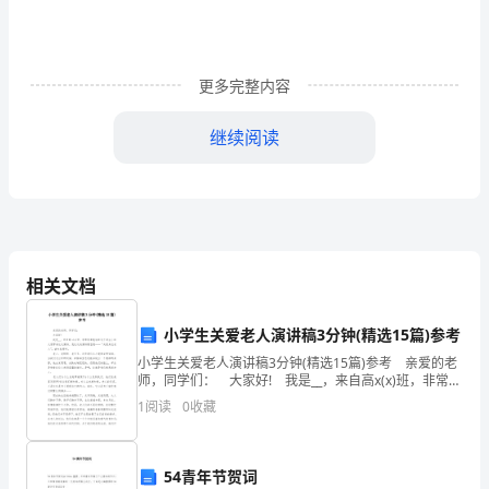
七
十
更多完整内容
中
学
继续阅读
高
情况是()
一
物
OO
理
相关文档
图所示。这五个恒力的合力是最大恒力的()
上
小学生关爱老人演讲稿3分钟(精选15篇)参考
A.2倍B.3倍C.4倍D.5倍
学
小学生关爱老人演讲稿3分钟(精选15篇)参考 亲爱的老
师，同学们： 大家好! 我是__，来自高x(x)班，非常有
期
幸能站在这个讲台上给大家带来这次演讲。我这次的演
1
阅读
0
收藏
A．B受墙的摩擦力方向可能向上，也可能向下
讲题目是——“关爱身边老人”，
12
B．铁块A肯定对B施加竖直向上的摩擦力
月
54青年节贺词
C．铁块B肯定受墙给它的竖直向上的摩擦力