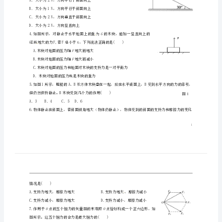
1.关于力的下列各种说法中，正确的是()
学
③只有相互接触的物体才有力的作用
高
④在国
一
2.下列关于摩擦力的说法中，错误的是()
物
理
B．两物体间的摩擦力大小和它们间的压力一定成正比
上
学
期
A．大小为2N，方向平行于斜面向上
12
B．大小为1N，方向平行于斜面向上
月
C．大小为2N，方向垂直于斜面向上