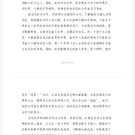
托
班
幼
儿
教
师
工
作
总
结
每
当