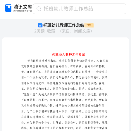
托
托班幼儿教师工作总结
班
托班幼儿教师工作总结
付费
幼
2
阅读
收藏
（
来自
：
尚阅文库
）
儿
教
师
工
作
总
结