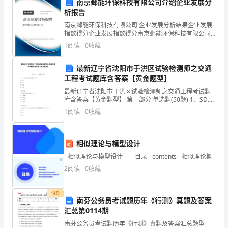
南京邺能环保科技有限公司介绍企业发展分
区
彩的区角空间。
析报告
角
南京邺能环保科技有限公司 企业发展分析结果企业发展
指数得分企业发展指数得分南京邺能环保科技有限公司
里
综合得分说明：企业发展指数根据企业规模、企业创
1
阅读
0
收藏
新、企业风险、企业活力四个维度对企业发展情况进行
评价。
自
最新辽宁省沈阳市于洪区试验检测师之交通
由
工程考试题库含答案【黄金题型】
最新辽宁省沈阳市于洪区试验检测师之交通工程考试题
翱
库含答案【黄金题型】 第一部分 单选题(50题) 1、SD.H
规定的组成映射方式有()。A.5种B.8种C.12种D.16种
翔，
1
阅读
0
收藏
【答案】：A2、PCM
他
相似理论与模型设计
们
- 相似理论与模型设计 - - - 目录 - contents - 相似理论概
有
2
阅读
0
收藏
的
付费
南芬公务员考试题历年《行测》真题及答案
拼
汇总第0114期
图、
南芬公务员考试题历年《行测》真题及答案汇总题型一