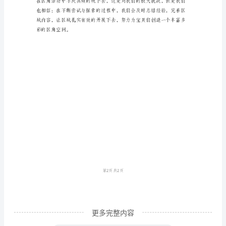
区
域
活
动
时
间
来
临，
孩
子
们
仿
佛
更多完整内容