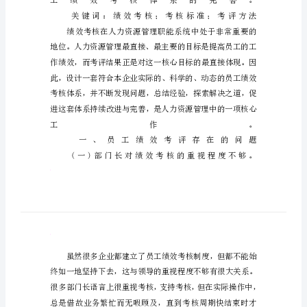
结
员
工
绩
效
考
评
存
在
的
问
题
与