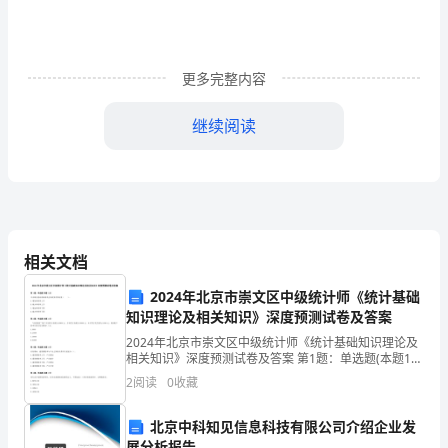
的
不
断
更多完整内容
增
人
人
继续阅读
加，
市
场
竞
相关文档
争
2024年北京市崇文区中级统计师《统计基础
的
知识理论及相关知识》深度预测试卷及答案
日
2024年北京市崇文区中级统计师《统计基础知识理论及
相关知识》深度预测试卷及答案 第1题：单选题(本题1
分)中央银行提高再贴现率会导致货币供给量（ ）。A.
趋
2
阅读
0
收藏
增加和利率上升B.减少和利率上升C.增加和
激
北京中科知见信息科技有限公司介绍企业发
展分析报告