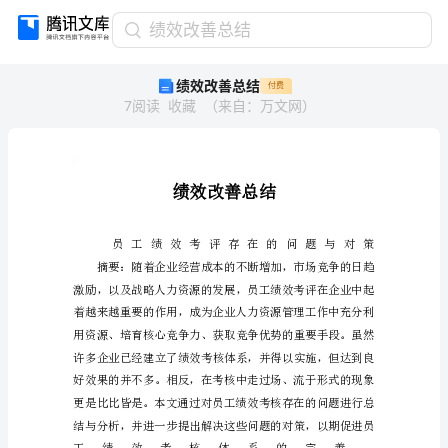
绩
绩效改善总结
效
绩效改善总结
付费
改
7
阅读
收藏
（
来自
：
万文网
）
善
总
结
绩
人
人
效
改
善
总