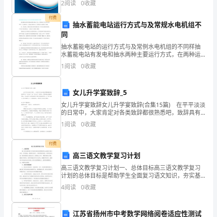
工
2
阅读
0
收藏
创新、企业风险、企业活力四个维度对企业发展情况进
行评
付费
绩
抽水蓄能电站运行方式与及常规水电机组不
同
效
抽水蓄能电站的运行方式与及常例水电机组的不同样抽
考
水蓄能电站有发电和抽水两种主要运行方式，在两种运
行方式之间又有多种从一个工况转到另一工况的运行变
1
阅读
0
收藏
换方式。正常的运行方式拥有以下功能：发电功能。常
评
例水电站
在
女儿升学宴致辞_5
企
女儿升学宴致辞女儿升学宴致辞(合集15篇) 在平平淡淡
的日常中，大家肯定对各类致辞都很熟悉吧，致辞具有
“礼仪性”或“仪式化”的特点，要特别注意措辞得体。你知
业
1
阅读
0
收藏
道什么样的致辞才是优秀的致辞吗？以下是
中
付费
高三语文教学复习计划
起
高三语文教学复习计划一、总体目标高三语文教学复习
着
计划的总体目标是帮助学生全面复习语文知识，夯实基
础，提高综合能力，为高考做好准备。具体目标包括：
4
阅读
0
收藏
越
熟练掌握语文基础知识，能够独立分析、理解和解决问
题；提高
来
江苏省扬州市中考数学网络阅卷适应性测试