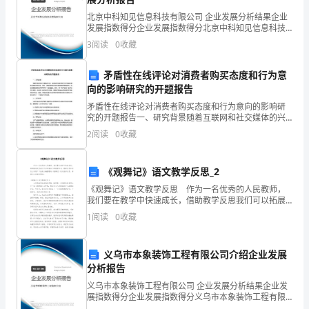
励，
北京中科知见信息科技有限公司 企业发展分析结果企业
以
发展指数得分企业发展指数得分北京中科知见信息科技
有限公司综合得分说明：企业发展指数根据企业规模、
3
阅读
0
收藏
及
企业创新、企业风险、企业活力四个维度对企业发展情
况进
战
矛盾性在线评论对消费者购买态度和行为意
向的影响研究的开题报告
略
矛盾性在线评论对消费者购买态度和行为意向的影响研
究的开题报告一、研究背景随着互联网和社交媒体的兴
人
起，越来越多的消费者在进行购物决策时会参考在线评
2
阅读
0
收藏
论。然而，有时候在线评论中也存在着矛盾的观点，这
力
给消费者
资
《观舞记》语文教学反思_2
《观舞记》语文教学反思 作为一名优秀的人民教师，
源
我们要在教学中快速成长，借助教学反思我们可以拓展
自己的教学方式，教学反思应该怎么写呢？下面是小编
的
1
阅读
0
收藏
整理的《观舞记》语文教学反思，希望对大家有所帮
助。
发
义乌市本象装饰工程有限公司介绍企业发展
展，
分析报告
义乌市本象装饰工程有限公司 企业发展分析结果企业发
员
展指数得分企业发展指数得分义乌市本象装饰工程有限
公司综合得分说明：企业发展指数根据企业规模、企业