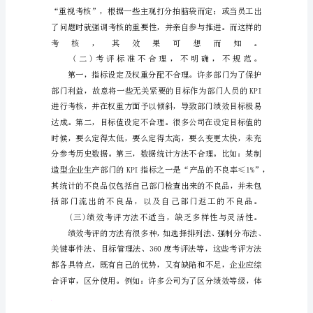
对
策
摘
要：
随
着
企
业
经
营
成
本