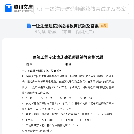
一
一级注册建造师继续教育试题及答案
级
一级注册建造师继续教育试题及答案
付费
注
9
阅读
收藏
（
来自
：
尚阅文库
）
册
建
造
师
继
续
姓名编号
::
教
一、单选题（每题1分，共15分）