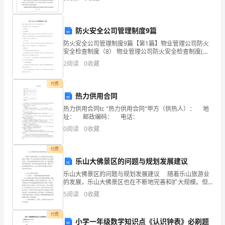
面我给大家分享英语六级阅读理解技
要
加
防火安全公司管理制度9篇
强
防火安全公司管理制度9篇【第1篇】物业管理公司防火
安全检查制度（8） 物业管理公司防火安全检查制度(八)
位
1检查方式 a.定期检查 根据**防火的特点,配合有关安全
2
阅读
0
收藏
活动,公司每年进行二
移
付费
监
热力供用合同
热力供用合同tc "热力供用合同"甲方（供热人）： 地
测，
址： 邮政编码： 电话：
根
0
阅读
0
收藏
据
付费
乐山大佛景区的问题与规划发展建议
变
乐山大佛景区的问题与规划发展建议 随着乐山旅游业
形
的发展，乐山大佛景区也在不断地完善和扩大规模。但
与之俱来的是如何平衡商业开发与弘扬佛教文化，以及
5
阅读
0
收藏
值
景区的景观现状如何与宣传一致，达到游客满意度等实
际
判
付费
小学一年级数学知识点《认识钟表》必刷题