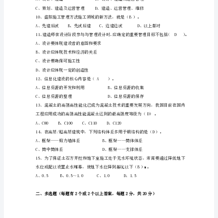
C.未按照节能设计进行施工
业
注
册
建
造
师
A、依据工程预算书B
继
续
教
完成预定的目标。
育
测
试