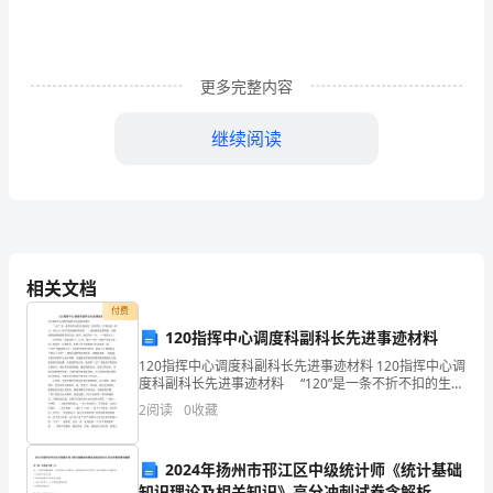
题
姓
名:
更多完整内容
编
继续阅读
号:
一、
单
选
相关文档
题
付费
120指挥中心调度科副科长先进事迹材料
（每
120指挥中心调度科副科长先进事迹材料 120指挥中心调
题
度科副科长先进事迹材料 “120”是一条不折不扣的生命
热线，它的背后，有着这样一群人，每天24小时不连续
2
阅读
0
收藏
1
地接听求救 ，迅速调度急救资源，
分，
2024年扬州市邗江区中级统计师《统计基础
知识理论及相关知识》高分冲刺试卷含解析