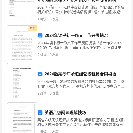
共
A、设计要体现建设者的意图和要求
2024年扬州市邗江区中级统计师《统计基础知识理论及
15
相关知识》高分冲刺试卷含解析 第1题：单选题(本题1
B、设计应体现技术和经济的关系
分)从一个总体中随机抽取一个样本量为10的样本，如果
1
阅读
0
收藏
分）
该样本的方差为零，则下面说法中正确的是（
C、设计要确保可施工性
付费
1、
D、设计应体现一定的创造性
2024年读书初一作文工作开展情况
深
2024年读书初一作文工作开展情况读书初一作文2018-
12、信息化建设的核心内容是（A）。
09-0917:14:01小编：admin我家住宅较小，只得让书屈
基
居卧室一隅。一个书柜早被众“贤’挤满，还来不及“啃”
2
阅读
0
收藏
完，又有新书进来，苦于无安
坑
工
2024版采砂厂承包经营权租赁合同模板
2024版采砂厂承包经营权租赁合同模板本合同目录一览
程
1. 合同双方基本信息1.1 承包方基本信息1.2 承租方基本
信息2. 承包经营权租赁标的物2.1 承包经营权租赁范围
8
阅读
0
收藏
施
2.2 承包经营权租赁地点3.
工
英语六级阅读理解技巧
期
英语六级阅读理解技巧 英语六级阅读理解技巧(精选3篇)
间
相信大部分备考英语六级的小伙伴对于阅读理解都有自
己独特的见解，但是阅读理解的答题技巧有哪些呢？下
3
阅读
0
收藏