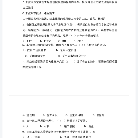
育
试
题
结构墙顶进行沉降监测。
及
答
测基准点。A、1个B、2个C、3个D、5个
案
建
筑
A.未设立安全生产管理机构
工
程
格后登记
专