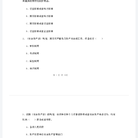
1、考试时间：150分钟，本卷满分为100分。
《安
全
生
姓名：
______
产
考号：
______
法
及
相
关
佩戴和使用劳动防护用品。
法
A、行业标准或者地方标准
律