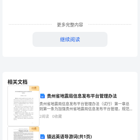
答
案
更多完整内容
2024
年
继续阅读
安
权向（）报告或者举报。
全
工
A、各级人民政府
相关文档
程
B、生产经营单位安全生产管理部门
付费
师
贵州省地震局信息发布平台管理办法
C、负有安全生产监督管理职责的部门
资
贵州省地震局信息发布平台管理办法（试行）第一章总
则第一条为加强贵州省地震局信息发布平台管理，规范
网络信息发布工作，根据《中华人民共和国网络安全
格
D、安全生产监察机关
2
阅读
0
收藏
法》《互联网信息服务管理办法》(国务院令第29
证
付费
镇远英语导游词(共1页)
《安