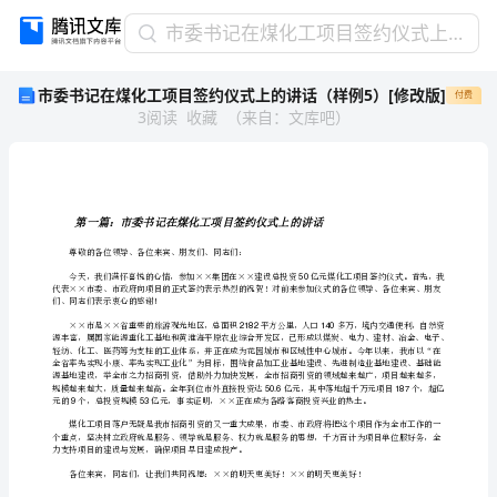
市
市委书记在煤化工项目签约仪式上的讲话（样例5）[修改版]
委
市委书记在煤化工项目签约仪式上的讲话（样例5）[修改版]
付费
书
3
阅读
收藏
（
来自
：
文库吧
）
记
在
煤
化
工
项
尊敬的各位领导、各位来宾、朋友们、同志们：
目