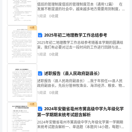
第三篇：在
值班的管理制度值班的管理制度范本（通用12篇） 在
话
发展不断提速的社会中，越来越多地方需要用到制度，
制度是指一定的规格或法令礼俗。拟定制度的注意事项
在煤化工项目签约仪式上的讲话精
(
1
阅读
0
收藏
尊
有许多，你确定会写吗？以下是小编帮大家整理的值班
选多篇
敬
)
付费
2025年初二地理教学工作总结参考
的
尊敬的各位领导、各位来宾、朋友们、同志们：
2025年初二地理教学工作总结参考随着本学期的圆满结
束，我们有必要对过去一段时间的工作进行回顾与总
各
结。在担任初一班级地理教学任务期间，我始终坚持高
1
阅读
0
收藏
标准要求自己，紧密结合学校实际情况和学生的具体需
xx
位
求，努
们、同志们表示衷心的感谢
!
领
述职报告（县人民政府副县长）
xx500
导、
述职报告（县人民政府副县长） ...我于年担任××县人民
政府副县长，先后分管林牧渔业、海洋经济、粮食、物
各
资、盐业、茧丝绸、第三产业等方面的工作。几年来特
1
阅读
0
收藏
别是去年以来，在县委、县政府的正确领导下，
位
付费
2024年安徽省亳州市黉高级中学九年级化学
来
第一学期期末统考试题含解析
宾、
2024年安徽省亳州市黉高级中学九年级化学第一学期期
末统考试题含解析一、单选题（本题共14小题，每题1
分，共14分）1、诗词是中华民族文化的瑰宝，下列诗句