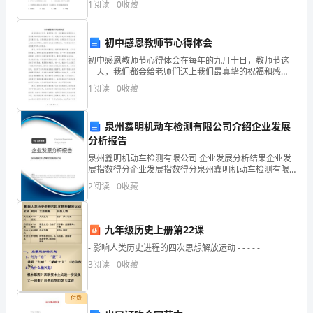
朋
1
阅读
0
收藏
描述中涉及化学变化的是（ ）A．千里冰封，万
友
源基地建
初中感恩教师节心得体会
们、
初中感恩教师节心得体会在每年的九月十日，教师节这
同
一天，我们都会给老师们送上我们最真挚的祝福和感
谢。这一天，是我们向老师表达敬意和感恩之情的日
1
阅读
0
收藏
953xx
志
子。回想起我在初中的三年间，老师们给予了我太多太
多的关爱和帮
们：
泉州鑫明机动车检测有限公司介绍企业发展
分析报告
今
泉州鑫明机动车检测有限公司 企业发展分析结果企业发
天，
展指数得分企业发展指数得分泉州鑫明机动车检测有限
公司综合得分说明：企业发展指数根据企业规模、企业
2
阅读
0
收藏
我
创新、企业风险、企业活力四个维度对企业发展情况进
行评
们
九年级历史上册第22课
满
- 影响人类历史进程的四次思想解放运动 - - - - -
3
阅读
0
收藏
怀
喜
付费