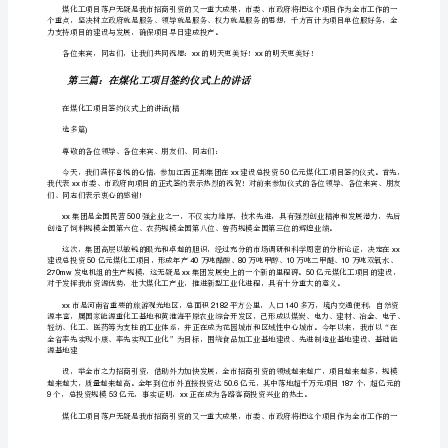
例
在煤化工项目签约仪式上的讲话
5）
（年月日）
200516
[修
改
50x
版]
心的感谢
!
第
xx500
一
篇：
xx50
市
委
书
记