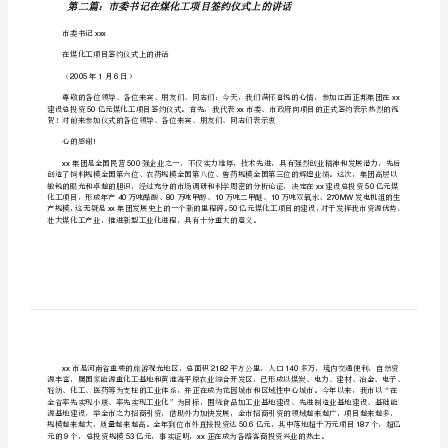
签
们、同志们表示衷心的感谢
!
约
仪
式
上
953
的
力支持项目的建设与发展，确保项目早日建成投产。
讲
话
（样
市委书记
xxx