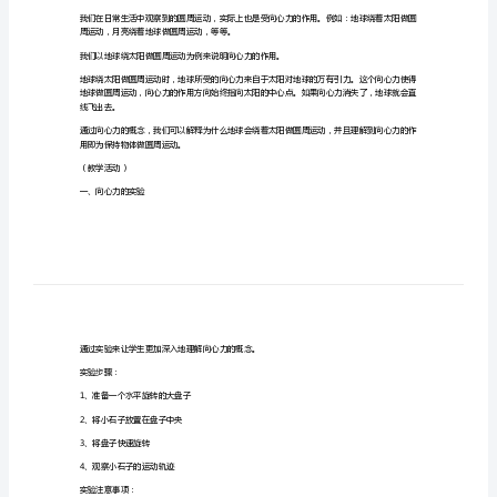
一、向心力的概念
周
运
动
教
二、向心力的公式
案
（教
F=m*v²/r
学
目
标）
三、圆周运动的解释
通
过