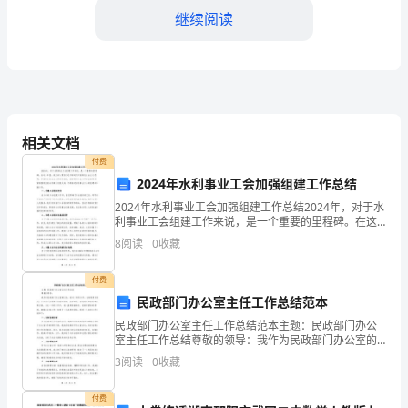
继续阅读
向
心
力
通过实验来让学生更加深入地理解向心力的概念。
的
实验步骤：
相关文档
概
1、准备一个水平旋转的大盘子
付费
念，
2024年水利事业工会加强组建工作总结
2、将小石子放置在盘子中央
2024年水利事业工会加强组建工作总结2024年，对于水
并
利事业工会组建工作来说，是一个重要的里程碑。在这
3、将盘子快速旋转
一年里，我们深入贯彻习近平新时代中国特色社会主义
能
8
阅读
0
收藏
思想，牢固树立社会主义劳动价值观，坚持党对工会工
4、观察小石子的运动轨迹
够
付费
民政部门办公室主任工作总结范本
实验注意事项：
运
民政部门办公室主任工作总结范本主题：民政部门办公
用
室主任工作总结尊敬的领导：我作为民政部门办公室的
1、快速旋转盘子时，注意安全
主任，经过一年的工作，我深感责任重大，工作重心主
3
阅读
0
收藏
要集中在组织协调、业务研究、信息管理和团队建设等
向
方面。在
付费