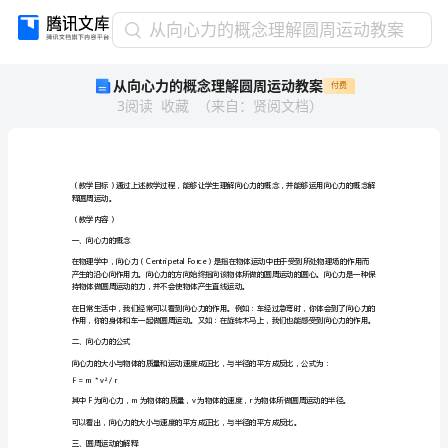
从
从向心力的概念理解圆周运动教案
向
从向心力的概念理解圆周运动教案
付费
心
3
阅读
收藏
（
来自
：
贤阅文档
）
力
的
概
念
理
释圆周运动。
解
（教学内容）
圆