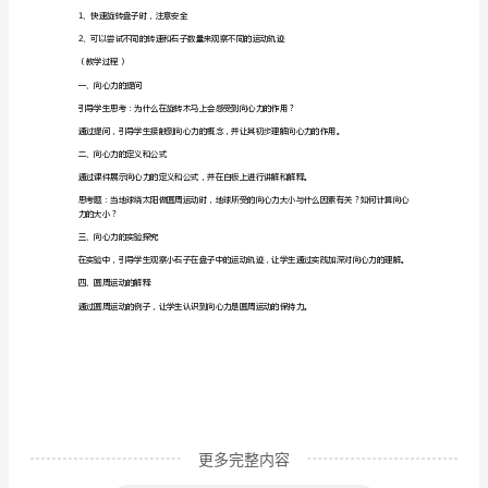
周运动，月亮绕着地球做圆周运动，等等。
上
述
教
学
线飞出去。
过
程，
用即为保持物体做圆周运动。
能
（教学活动）
够
一、向心力的实验
让
学
生
理
更多完整内容
解