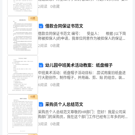
内
好好记录下来，这样就可以总结出具体的经验和想法。
2
阅读
0
收藏
那么心得体会怎么写才恰当呢？下面是小编为大家整理
容）
的地
付费
一、
借款合同保证书范文
向
借款合同保证书范文 编号： 受益人： 根据 (以下简
称被担保人)的申请，我单位同意作为被担保人的保证人
心
承担按期归还你公司与被担保人签订的 号合同项下的贷
2
阅读
0
收藏
款本息、手续费以及履行有关义务的保证责任
力
的
幼儿园中班美术活动教案：纸盘帽子
中班美术活动：纸盘帽子活动目标：.尝试用废旧纸盘进
概
行大胆创作，制作帽子，并用画、剪、贴 的组合，装饰
自己的作品。.合理利用废旧纸盘，体验纸盘再利用的乐
念
6
阅读
0
收藏
趣。活动准备：范作若干废旧纸盘、彩纸、蜡笔、固体
胶
在
付费
采购员个人总结范文
物
采购员个人总结范文尊敬的HR部门：您好！我是公司采
理
购部门的采购员，我在这个部门工作已经有三年多的时
间了。在这三年多的工作中，我积累了宝贵的经验和学
3
阅读
0
收藏
到了很多东西。现在，在即将进入新的一年之际，我想
学
借此机