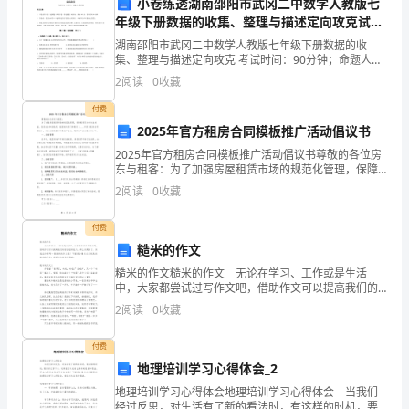
心
小卷练透湖南邵阳市武冈二中数学人教版七
（教学过程）
年级下册数据的收集、整理与描述定向攻克试卷
力
（附答案详解）
一、向心力的提问
湖南邵阳市武冈二中数学人教版七年级下册数据的收
的
集、整理与描述定向攻克 考试时间：90分钟；命题人：
教研组考生注意：1、本卷分第I卷（选择题）和第Ⅱ卷
2
阅读
0
收藏
（非选择题）两部分，满分100分，考试时间90分钟2
概
付费
念
2025年官方租房合同模板推广活动倡议书
二、向心力的定义和公式
解
2025年官方租房合同模板推广活动倡议书尊敬的各位房
东与租客：为了加强房屋租赁市场的规范化管理，保障
租赁双方的合法权益，促进社会和谐稳定，我国相关部
释
2
阅读
0
收藏
门特制定《____年官方租房合同模板》，并在全国范围
圆
付费
力的大小？
糙米的作文
周
糙米的作文糙米的作文 无论在学习、工作或是生活
运
三、向心力的实验探究
中，大家都尝试过写作文吧，借助作文可以提高我们的
语言组织能力。那么问题来了，到底应如何写一篇优秀
2
阅读
0
收藏
动。
的作文呢？下面是小编为大家收集的糙米的作文，希望
对大家
（教
付费
四、圆周运动的解释
地理培训学习心得体会_2
学
地理培训学习心得体会地理培训学习心得体会 当我们
经过反思，对生活有了新的看法时，有这样的时机，要