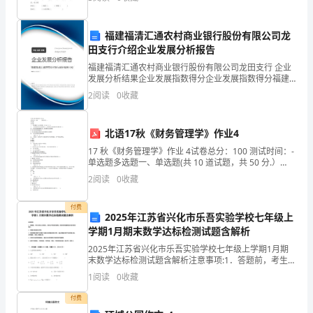
初
1383.0717.1%2.1
探
福建福清汇通农村商业银行股份有限公司龙
见
田支行介绍企业发展分析报告
福建福清汇通农村商业银行股份有限公司龙田支行 企业
效
发展分析结果企业发展指数得分企业发展指数得分福建
福清汇通农村商业银行股份有限公司龙田支行综合得分
2
阅读
0
收藏
今
说明：企业发展指数根据企业规模、企业创新、企业风
险、
年
北语17秋《财务管理学》作业4
年
17 秋《财务管理学》作业 4试卷总分：100 测试时间：-
单选题多选题一、单选题(共 10 道试题，共 50 分.）
初，
V1。 在其他条件不变的情况下，改直线法为快速折旧法
2
阅读
0
收藏
意味着（ ).A。 企业总体纳
贵
付费
2025年江苏省兴化市乐吾实验学校七年级上
阳
学期1月期末数学达标检测试题含解析
市
2025年江苏省兴化市乐吾实验学校七年级上学期1月期
末数学达标检测试题含解析注意事项:1．答题前，考生先
认
将自己的姓名、准考证号码填写清楚，将条形码准确粘
1
阅读
0
收藏
贴在条形码区域内。2．答题时请按要求用笔。3．请
真
付费