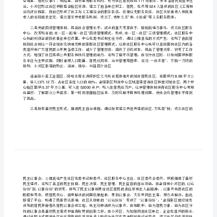
——从街居制到社区制的试点初探见效
回
顾
并取得了初步成效。
[修
改
版]
15
第
一
,
篇：
贵
阳
城