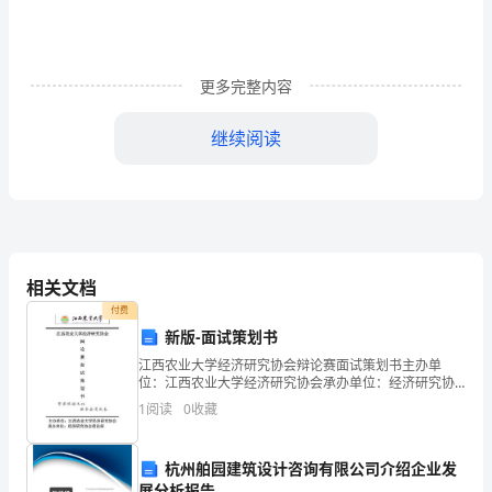
市
基
更多完整内容
层
继续阅读
管
理
体
制
相关文档
改
付费
革
新版-面试策划书
江西农业大学经济研究协会辩论赛面试策划书主办单
试
位：江西农业大学经济研究协会承办单位：经济研究协
作关系，实现社区资源的共
会理论部面试策划书一、面试名称江西农业大学经济研
点
1
阅读
0
收藏
究协会理论部经济辩论赛面试策划书二、面试宗旨1、选
拔有才干
运
杭州舶园建筑设计咨询有限公司介绍企业发
展分析报告