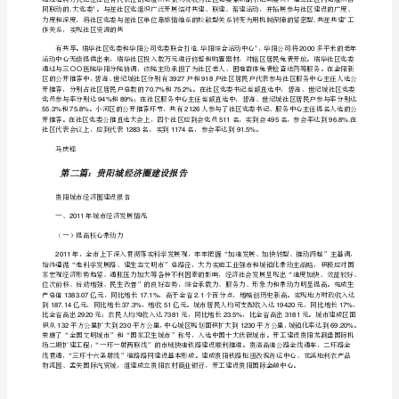
市
体
制
管
理
原则，小河区新建的黔江、清浦、瑞华、兴隆四个社区
试
点
1260%
回
5.3752000
顾
了提高。
贵
阳
市
城