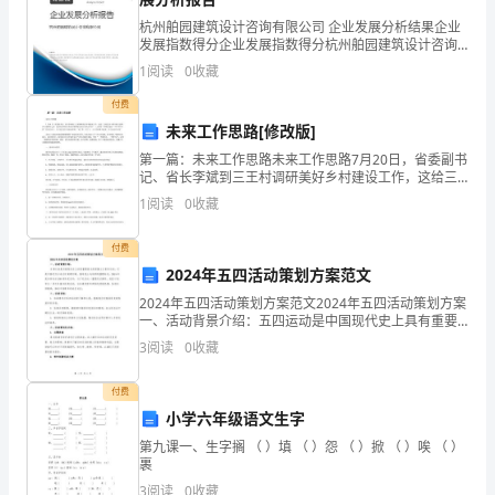
行
3927918
杭州舶园建筑设计咨询有限公司 企业发展分析结果企业
——
70.7%75.2%
发展指数得分企业发展指数得分杭州舶园建筑设计咨询
有限公司综合得分说明：企业发展指数根据企业规模、
94%89%
从
1
阅读
0
收藏
企业创新、企业风险、企业活力四个维度对企业发展情
55.3%75.8%2126
况进
街
付费
未来工作思路[修改版]
居
第一篇：未来工作思路未来工作思路7月20日，省委副书
马庆锋
记、省长李斌到三王村调研美好乡村建设工作，这给三
制
王村党员干群以极大鼓舞，在心情激动之余，更要将李
1
阅读
0
收藏
斌省长的讲话精神落实到今后的行动中。三王村将一如
到
第二篇：贵阳城经济圈建设报告
既往
付费
社
2024年五四活动策划方案范文
贵阳城市经济圈建设报告
区
2024年五四活动策划方案范文2024年五四活动策划方案
一、活动背景介绍：五四运动是中国现代史上具有重要
一、年城市经济发展情况
2011
制
意义的爱国主义青年运动，它是中国近代以来反对封建
3
阅读
0
收藏
专制、倡导民主与科学的重要标志。2024年是五四
（一）提高核心带动力
的
付费
试
小学六年级语文生字
2011
第九课一、生字搁 （ ）填 （ ）怨 （ ）掀 （ ）唉 （ ）
点
裹
3
阅读
0
收藏