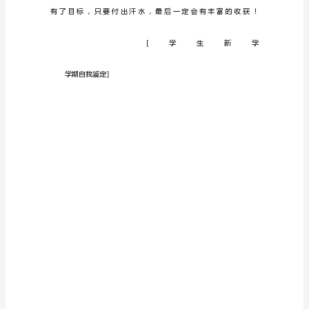
的
生
活，
马
上
又
回
到
紧
张
但
充
实