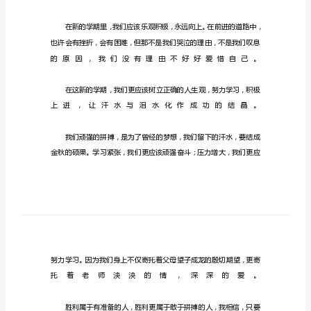
生
新
学
期
自
我
鉴
定
结
束
了
假
期