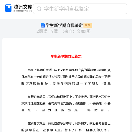
学
学生新学期自我鉴定
生
学生新学期自我鉴定
付费
新
2
阅读
收藏
（
来自
：
文库吧
）
学
期
自
我
鉴
定
学