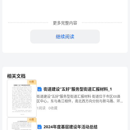
的
学
更多完整内容
习
继续阅读
中，
环
境
的
相关文档
变
付费
化
街道建设“五好”服务型街道汇报材料_1
街道建设“五好”服务型街道汇报材料 街道位于市区XX县
当
区中心，东与甬江相伴，南北西方向分别与新马路、环
城北路、清河路相隔，区域总面积2.5平方公里，人口2.5
1
阅读
0
收藏
然
万。下辖5个社区居委会：白沙社区、北
有
付费
2024年度基层建设年活动总结