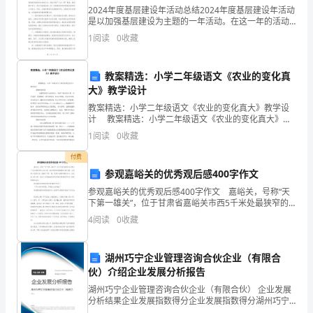
一
2024年度基层建设年活动总结2024年度基层建设年活动
是以加强基层建设为主题的一年活动。在这一年的活动
定
学期自我鉴定]
中，我们深入贯彻落实党的十九届四中全会和中央经济
1
阅读
0
收藏
工作会议精神，积极推进基层建设，不断提升基层党组
时
间
教案精选：小学二年级语文《农业的变化真
大》教学设计
的
教案精选：小学二年级语文《农业的变化真大》教学设
计 教案精选：小学二年级语文《农业的变化真大》教
适
学设计 【教材简析】 本课用浅显生动的语言，介绍
1
阅读
0
收藏
了寒冷的冬季，百花盛开，瓜果飘香；彩色的
应
付费
过
参观嘉峪关的优秀观后感400字作文
参观嘉峪关的优秀观后感400字作文 嘉峪关，号称“天
程，
下第一雄关”，位于甘肃省嘉峪关市西5千米处最狭窄的
山谷中部，城关两侧的城墙横穿沙漠戈壁，北连黑山悬
而
4
阅读
0
收藏
壁长城，南接天下第一墩，是明长城最西端的关口。这
刚
湖州巧宁企业管理咨询合伙企业（有限合
好
伙）介绍企业发展分析报告
湖州巧宁企业管理咨询合伙企业（有限合伙） 企业发展
用
分析结果企业发展指数得分企业发展指数得分湖州巧宁
企业管理咨询合伙企业（有限合伙）综合得分说明：企