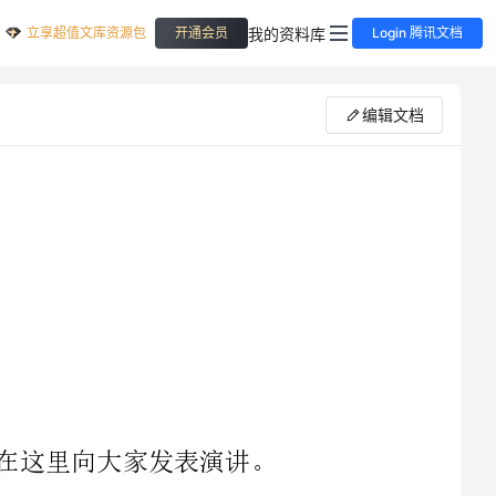
立享超值文库资源包
我的资料库
开通会员
Login 腾讯文档
编辑文档
我是局人事科长竞聘者，很荣幸能够站在这里向大家发表演讲。
未来是属于那些有创新精神的人，只有敢于挑战自我的人才能站