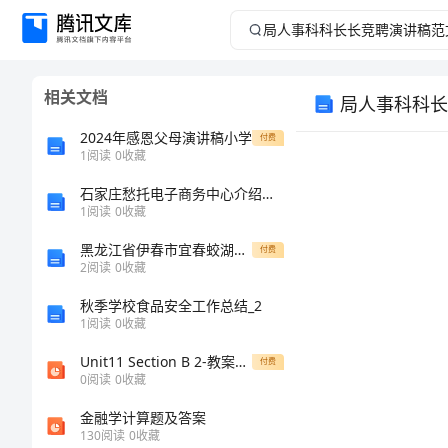
局
人
相关文档
局人事科科长
事
2024年感恩父母演讲稿小学
付费
科
1
阅读
0
收藏
石家庄愁托电子商务中心介绍企业发展分析报告
科
1
阅读
0
收藏
长
黑龙江省伊春市宜春蛟湖明春中学高二历史下学期期末试卷含解析
付费
2
阅读
0
收藏
长
秋季学校食品安全工作总结_2
1
阅读
0
收藏
竞
Unit11 Section B 2-教案课件学案说课稿知识点汇总归纳试题测试真题-初中英语七年级下册
付费
聘
0
阅读
0
收藏
金融学计算题及答案
演
130
阅读
0
收藏