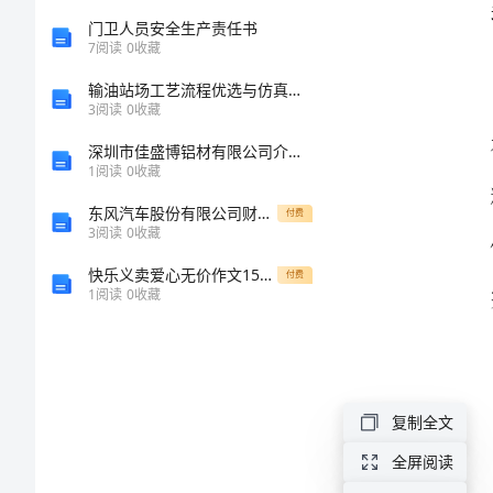
讲
门卫人员安全生产责任书
7
阅读
0
收藏
稿
输油站场工艺流程优选与仿真系统研究的综述报告
3
阅读
0
收藏
范
深圳市佳盛博铝材有限公司介绍企业发展分析报告
1
阅读
0
收藏
文
东风汽车股份有限公司财务分析完整报告
付费
尊
3
阅读
0
收藏
敬
快乐义卖爱心无价作文1500字
付费
1
阅读
0
收藏
的
各
位
的不足。
评
复制全文
委、
全屏阅读