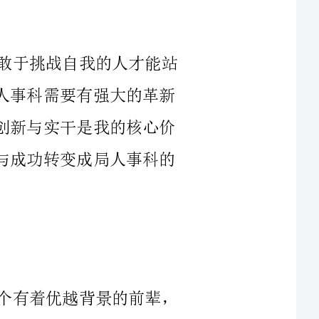
在最前沿。在这个快速发展的科技时代，局人事科需要有强大的革新
精神与行动。谦虚、诚实是我的性格取向，创新与实干是我的核心价
值观。今天，我来到这里，为了将我的经验与成功转变成局人事科的
我想分享的是我的人生经历。我不是一个有着优越背景的前辈，
我的成长历程充满了挑战与变数。正是通过认识到自己的局限性，我
才不断地去学习与拓展自己的视野，深刻地认识到了自己在各个方面
正是因为如此，我深信自己只有保持谦虚、不断学习才能够突破