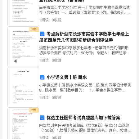
的
南平市重点中学2024年高一上学期期中生物全真模拟试
标
卷（含答案）一、单选题（本题共10小题，每题3分，共
30分）1、下列有关生物体无机盐的叙述，正确的是(
1
阅读
0
收藏
准
)A．细胞中无机盐的含量很高，作用也很
付费
及
考点解析湖南长沙市实验中学数学七年级上
册第四单元几何图形初步综合测评试卷
上
湖南长沙市实验中学数学七年级上册第四单元几何图形
解
初步综合测评 考试时间：90分钟；命题人：教研组考生
注意：1、本卷分第I卷（选择题）和第Ⅱ卷（非选择题）
1
阅读
0
收藏
两部分，满分100分，考试时间90分钟2、答卷前
会
费
小学语文第十册 跳水
小学语文第十册 跳水小学语文第十册 跳水 教学设计示例
的
8．跳水第一课时教学目的： 1、学会本课生字新
词。
方
1
阅读
0
收藏
式
付费
优选主任医师考试真题题库加下载答案
会
内部培训主任医师考试题库（培优B卷）第I部分 单选题
员
（150题）1.腰肌劳损A: 服用甾体抗炎药、理疗、按摩是
主要治疗手段B: 压痛点固定，痛点叩击时疼痛减轻C: 以
3
阅读
0
收藏