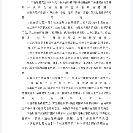
于
基
层
工
会
经
费
收
入
管
理
的
规