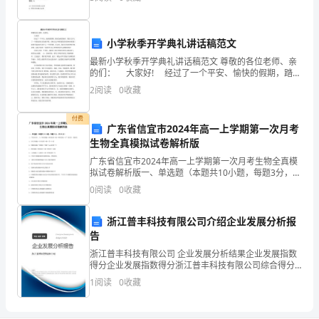
每
慢性腰痛腿痛为主要症状D: 大多数
月
小学秋季开学典礼讲话稿范文
应
最新小学秋季开学典礼讲话稿范文 尊敬的各位老师、亲
的们： 大家好! 经过了一个平安、愉快的假期，踏着
向
金秋的脚步，我们又步入了一个紧张而充实的新学期，
2
阅读
0
收藏
在秋天这个硕果累累的美妙时刻我们即将开场求知
所
付费
在
广东省信宜市2024年高一上学期第一次月考
生物全真模拟试卷解析版
工
广东省信宜市2024年高一上学期第一次月考生物全真模
拟试卷解析版一、单选题（本题共10小题，每题3分，共
会
30分）1、下列各项中，与“神经细胞→神经组织→脑→神
0
阅读
0
收藏
经系统→羊”的层次一致的是A．分生区细胞→
组
浙江普丰科技有限公司介绍企业发展分析报
织
告
交
浙江普丰科技有限公司 企业发展分析结果企业发展指数
得分企业发展指数得分浙江普丰科技有限公司综合得分
纳
说明：企业发展指数根据企业规模、企业创新、企业风
1
阅读
0
收藏
险、企业活力四个维度对企业发展情况进行评价。该企
业的
按