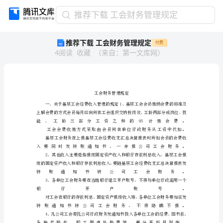
推
推荐下载 工会财务管理规定
荐
推荐下载 工会财务管理规定
付费
下
4
阅读
收藏
（
来自
：
第一文库网
）
载
工
会
财
务
管
理