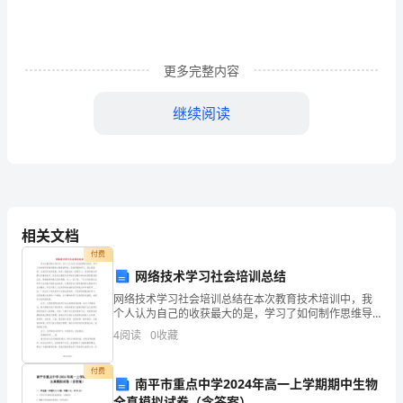
定
1、
更多完整内容
基
继续阅读
层
工
会
会
相关文档
员
付费
缴
网络技术学习社会培训总结
网络技术学习社会培训总结在本次教育技术培训中，我
纳
个人认为自己的收获最大的是，学习了如何制作思维导
图和主题资源网站。思维导图的学习，真让我觉得，让
4
阅读
0
收藏
会
我们所有的思路，如花一般绽放在一张图片上。思维导
图运用图
费
付费
南平市重点中学2024年高一上学期期中生物
全真模拟试卷（含答案）