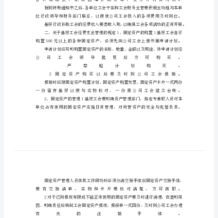
规
定
工
会
财
务
管
理
规
定
一、
关