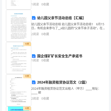
证
到老师打招呼 B.男生和女生互不交往2.我爱我的班集
1
阅读
0
收藏
体，是因为我们班（ ）。A.团
券
从
幼儿园父亲节活动总结【汇编】
幼儿园父亲节活动总结 幼儿园父亲节活动总结1 6月15
业
日，有机会来参与了__x幼儿园的“父亲节亲子活动”，在
这短短的两个小时里，深切的感受到幼儿园为培养孩子
资
2
阅读
0
收藏
健康成长而做出的付出和努力，也感受到爱德华
格
付费
考
C.发行对象不得超过200人
国企煤矿矿长安全生产承诺书
试
1
阅读
0
收藏
离
9、证券公司的自营业务部门的专业人员在
《证
开展的证券投资咨询业务。
付费
券
2024年融资租赁协议范文（2篇）
A.3
市
2024年融资租赁协议范文出租人（甲方）_____地址：
B.5
_____ 邮
场
C.6
2
阅读
0
收藏
基
D.10
付费