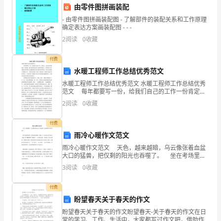
本
由零件图拼画装配
法
- 由零件图拼画装配图 - 了解部件的装配关系和工作原理
确定表达方案画装配图 - - -
化
B.期货、现货市场行情发生重大变
律
2
阅读
0
收藏
协助期货公司向客户提示风险
法
付费
水暖工程师工作总结优秀范文
规》
水暖工程师工作总结优秀范文 水暖工程师工作总结优秀
强
范文 每年都要写一份，给我们自己的工作一份肯定，
据信息等资料
为公司的开展做出一份奉献，现在我们的企业在飞速的
2
阅读
0
收藏
化
开展壮大。我们的公司长期稳定的开展首先要做的就是
11、下列说法，正确的有（）。
差
训
付费
雨冷心暖作文范文
练
雨冷心暖作文范文 天色，越来越暗，乌云像张着血盆
大口的猛兽，把仅剩的阳光也吞噬了。 坐在考场里的
试
写发布研究报告
我，心情也愈加烦躁。发卷子了，雨点也忍不住从天上
3
阅读
0
收藏
跳下来“噼噼啪啪”砸到地上。天边偶尔划过一道闪电
题
付费
值等研究结果
A
盼望春天关于春天的作文
卷
盼望春天关于春天的作文盼望春天-关于春天的作文在日
常的学习、工作、生活中，大家都写过作文吧，借助作
者