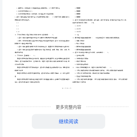
市
（
区）
市
姓名
考
准
证号
场
………
证券从业资格考试《证券市场基本法律法规》强化训练试题
密
……….………
基
…
考试须知
：
封
………………
1、考试时间：120分钟，本卷满分为100分。
本
…
线
………………
…
法
内
……..………
………
律
不
………………
单项选择题
共
小题
每题
分
共
一、
（
50
，
1
，
50
…….
法
准
………………
答
…….
规》
（）。
更多完整内容
题
……………
A.证券咨询师
强
继续阅读
B.证券分析师
C.证券投资顾问