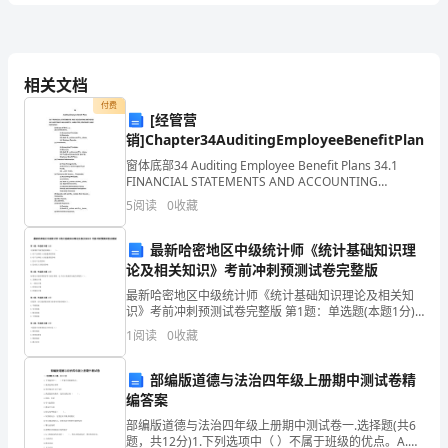
化
D.证券研究员
训
练
相关文档
他
他
东，其
股东在同等条件下有优先购买权。其
付费
不行使优先购买权的，视为放弃优先购买权。
[经管营
试
销]Chapter34AuditingEmployeeBenefitPlans
A.5
窗体底部34 Auditing Employee Benefit Plans 34.1
题
B.10
FINANCIAL STATEMENTS AND ACCOUNTING
METHODS 34.2 AUDI
5
阅读
0
收藏
C.15
A
D.20
最新哈密地区中级统计师《统计基础知识理
卷
论及相关知识》考前冲刺预测试卷完整版
管
管
3、根据《证券公司和证券投资基金
理公司合规
最新哈密地区中级统计师《统计基础知识理论及相关知
循（）。
附
识》考前冲刺预测试卷完整版 第1题：单选题(本题1分)
可预期的平衡型通货膨胀（ ）。A.对产出和收入分配
1
阅读
0
收藏
通都有影响B.对产出和收入分配通都没影响C.仅
答
部编版道德与法治四年级上册期中测试卷精
编答案
案
部编版道德与法治四年级上册期中测试卷一.选择题(共6
题，共12分)1.下列选项中（ ）不属于班级的优点。A.见