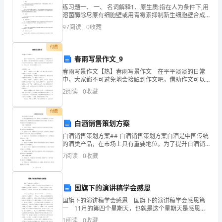
练习题一、 一、 名词解释1、原生质:指在人为条件下,用
的
溶菌酶除尽原有细胞壁或用青霉素抑制新生细胞壁合成
后,所得到的细胞膜包裹的圆球状渗透敏感细胞;2、PHB:
工
97
阅读
0
收藏
聚—β—羟丁酸,是一种存在于许多细菌细胞
作，
付费
春雨写景作文_9
但
春雨写景作文【热】春雨写景作文 在平平淡淡的日常
是
中，大家都不可避免地会接触到作文吧，借助作文可以
提高我们的语言组织能力。为了让您在写作文时更加简
2
阅读
0
收藏
苦
单方便，下面是小编为大家整理的春雨写景作文，仅供
参
于
付费
白酒销售策划方案
不
白酒销售策划方案## 白酒销售策划方案白酒是中国传统
的酒类产品，在市场上具有重要地位。为了提升白酒销
是
售业绩，制定科学有效的销售策划方案至关重要。以下
7
阅读
0
收藏
是本公司白酒销售策划方案的具体内容：### 市场调研
科
班
国旗下的演讲稿学会感恩
出
国旗下的演讲稿学会感恩 国旗下的演讲稿学会感恩篇
一 11月的第四个星期天，也就是这个星期天是感恩
身，
节。伴随着寒冷而来的是个温暖的节日。你是否已经做
1
阅读
0
收藏