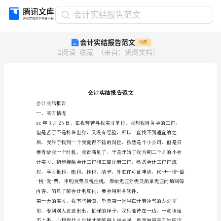
会
会计实结报告范文
计
会计实结报告范文
付费
实
2
阅读
收藏
（
来自
：
贤阅文档
）
结
报
告
范
文
会
会计实结报告
计
一、实习情况