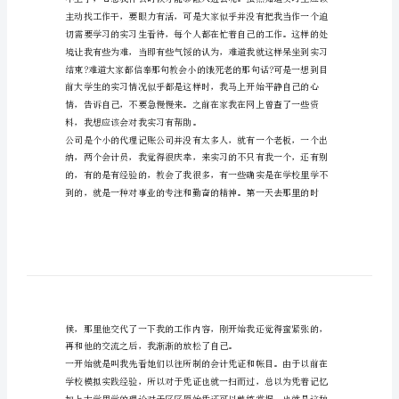
实
结
报
告
范
文
会
计
实
结
报
告
一、