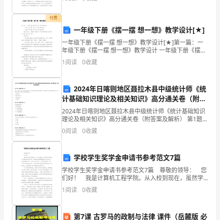
好了准备，感恩祖国，感恩父母，感恩老师，甚至是感
恩
又
付费
没
一年级下册《摆一摆 想一想》教学设计[★]
一年级下册《摆一摆 想一想》教学设计[★]第一篇：一
有
年级下册《摆一摆 想一想》教学设计 一年级下册《摆一
摆 想一想》教学设计 一年级下册《摆一摆 想一想》教学
1
阅读
0
收藏
经
设计 教学内容：人
验，
2024年日喀则地区聂拉木县中级统计师《统
所
计基础知识理论及相关知识》高分通关卷（附答
案及解析）
2024年日喀则地区聂拉木县中级统计师《统计基础知识
以
理论及相关知识》高分通关卷（附答案及解析） 第1题：
单选题(本题1分)假定一个拥有一亿人口的大国和五百万
0
阅读
0
收藏
一
人口的小国居民年龄差异程度相同，采用抽样方法
直
学校学生奖学金申请书参考范文7篇
找
学校学生奖学金申请书参考范文7篇 尊敬的领导： 您
们好！ 我是计算机工程学院。从入校到现在，虽然学
不
习环境与学习模式跟以前不同，但我始终保持着积极向
1
阅读
0
收藏
上的态度，一直严格要求自己。作为一名大学生，
到
第7课 古罗马的政制与法律 课件（岳麓版 必