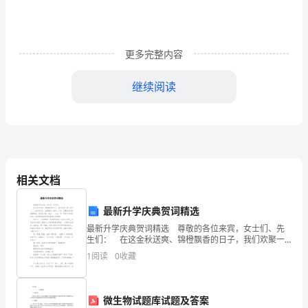
苦
寻
更多完整内容
找
实
继续阅读
习
单
位，
我
相关文档
想
最新升学庆典贺词精选
找
最新升学庆典贺词精选 尊敬的各位来宾，女士们、先
生们： 在这金秋送爽、锦橙飘香的日子，我们欢聚一
财
堂，恭贺__、__夫妇的公子__金榜题名，高中__大学。承
1
阅读
0
收藏
蒙来宾们的深情厚谊，我首先代表__先生、
务
类
微生物试题库试题及答案