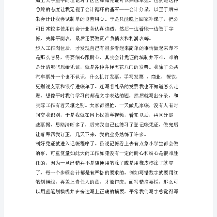
实
习
情
况
xx
料，我想应该会对我实习有帮助。
年
3
月
25
日，
在
我
苦