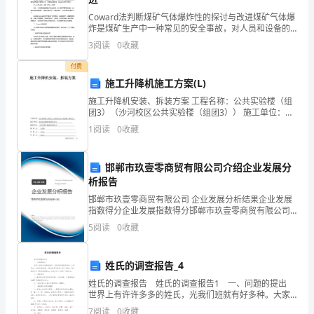
印/
Coward法判断煤矿气体爆炸性的探讨与改进煤矿气体爆
炸是煤矿生产中一种常见的安全事故，对人员和设备的
可
安全造成严重威胁。目前，常用的判断气体爆炸性的方
3
阅读
0
收藏
编
法之一是Coward法。本文将对Coward法进行
辑
付费
施工升降机施工方案(L)
施工升降机安装、拆装方案 工程名称：公共实验楼（组
团3）（沙河校区公共实验楼（组团3）） 施工单位：北
京住总集团有限责任公司 编制单位：
式：
1
阅读
0
收藏
邯郸市玖壹零商贸有限公司介绍企业发展分
析报告
邯郸市玖壹零商贸有限公司 企业发展分析结果企业发展
指数得分企业发展指数得分邯郸市玖壹零商贸有限公司
综合得分说明：企业发展指数根据企业规模、企业创
5
阅读
0
收藏
新、企业风险、企业活力四个维度对企业发展情况进行
评价。
姓氏的调查报告_4
姓氏的调查报告 姓氏的调查报告1 一、问题的提出
世界上有许许多多的姓氏，光我们班就有好多种。大家
常在一起开玩笑地说：“我们五百年前是一家。”因此，我
7
阅读
0
收藏