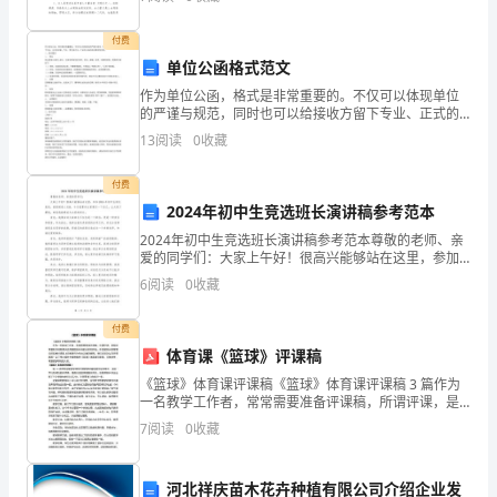
对姓氏产生了极大的好奇心，决定在这一方面
付费
单位公函格式范文
作为单位公函，格式是非常重要的。不仅可以体现单位
的严谨与规范，同时也可以给接收方留下专业、正式的
印象。今天，我们来讨论一下单位公函的格式要求和范
13
阅读
0
收藏
例。一、格式要求信头信头是指公函的上部分，包含发
信单位的
付费
2024年初中生竞选班长演讲稿参考范本
第页
1
2024年初中生竞选班长演讲稿参考范本尊敬的老师、亲
爱的同学们：大家上午好！很高兴能够站在这里，参加
2024年初中生班长竞选。我是候选人XXX，今天我要向
6
阅读
0
收藏
大家展示一下自己，让大家了解我，相信我能够成为
付费
体育课《篮球》评课稿
《篮球》体育课评课稿《篮球》体育课评课稿 3 篇作为
一名教学工作者，常常需要准备评课稿，所谓评课，是
指对课堂教学成败得失及其原因做中肯的分析和评估，
7
阅读
0
收藏
并且能够从教育理论的高度对课堂上的教育行为作出正
确的
河北祥庆苗木花卉种植有限公司介绍企业发