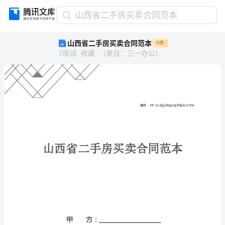
山
山西省二手房买卖合同范本
西
山西省二手房买卖合同范本
付费
省
7
阅读
收藏
（
来自
：
三一办公
）
二
手
房
买
卖
合
同