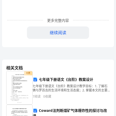
合
同
范
更多完整内容
本
甲
继续阅读
方：
_____________________
乙
方：
_____________________
签
相关文档
订
付费
日
七年级下册语文《台阶》教案设计
期：
七年级下册语文《台阶》教案设计教学目标：1. 了解石
_____________________
佛与罗百吉的生活环境和生活态度；2. 掌握本文的主要
情节和人物形象；3. 学习描写人物的方法和技巧；4. 培
WORD
7
阅读
0
收藏
愿下列房屋卖给乙方所有：
养学生对生活的积极态度和对困难的勇敢面对
文
档/A4
Coward法判断煤矿气体爆炸性的探讨与改
打
进