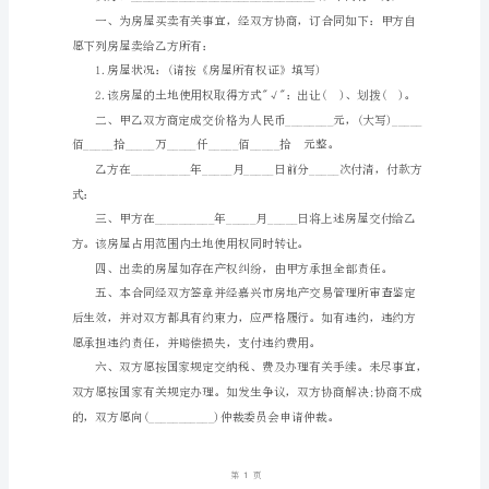
签
订
日
期：
_____________
编
号：
HT-
nxZuplEqoexjPdumeYDa
山
西
省
二
手
房
买
卖